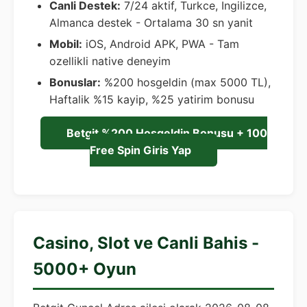
Canli Destek:
7/24 aktif, Turkce, Ingilizce,
Almanca destek - Ortalama 30 sn yanit
Mobil:
iOS, Android APK, PWA - Tam
ozellikli native deneyim
Bonuslar:
%200 hosgeldin (max 5000 TL),
Haftalik %15 kayip, %25 yatirim bonusu
Betgit %200 Hosgeldin Bonusu + 100
Free Spin Giris Yap
Casino, Slot ve Canli Bahis -
5000+ Oyun