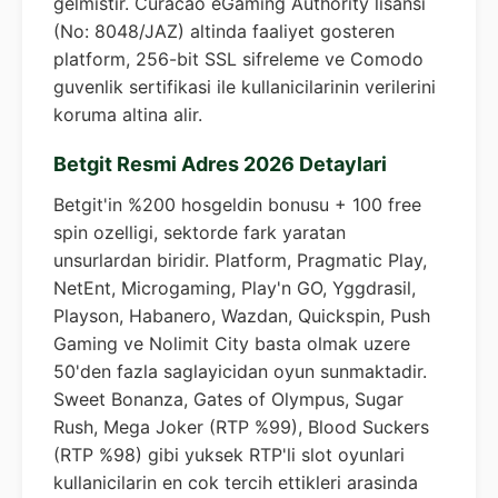
gelmistir. Curacao eGaming Authority lisansi
(No: 8048/JAZ) altinda faaliyet gosteren
platform, 256-bit SSL sifreleme ve Comodo
guvenlik sertifikasi ile kullanicilarinin verilerini
koruma altina alir.
Betgit Resmi Adres 2026 Detaylari
Betgit'in %200 hosgeldin bonusu + 100 free
spin ozelligi, sektorde fark yaratan
unsurlardan biridir. Platform, Pragmatic Play,
NetEnt, Microgaming, Play'n GO, Yggdrasil,
Playson, Habanero, Wazdan, Quickspin, Push
Gaming ve Nolimit City basta olmak uzere
50'den fazla saglayicidan oyun sunmaktadir.
Sweet Bonanza, Gates of Olympus, Sugar
Rush, Mega Joker (RTP %99), Blood Suckers
(RTP %98) gibi yuksek RTP'li slot oyunlari
kullanicilarin en cok tercih ettikleri arasinda