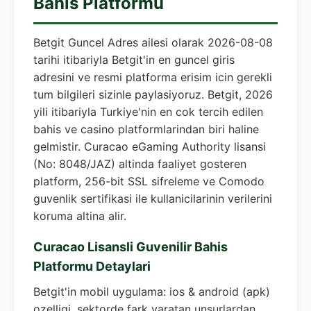
Bahis Platformu
Betgit Guncel Adres ailesi olarak 2026-08-08
tarihi itibariyla Betgit'in en guncel giris
adresini ve resmi platforma erisim icin gerekli
tum bilgileri sizinle paylasiyoruz. Betgit, 2026
yili itibariyla Turkiye'nin en cok tercih edilen
bahis ve casino platformlarindan biri haline
gelmistir. Curacao eGaming Authority lisansi
(No: 8048/JAZ) altinda faaliyet gosteren
platform, 256-bit SSL sifreleme ve Comodo
guvenlik sertifikasi ile kullanicilarinin verilerini
koruma altina alir.
Curacao Lisansli Guvenilir Bahis
Platformu Detaylari
Betgit'in mobil uygulama: ios & android (apk)
ozelligi, sektorde fark yaratan unsurlardan