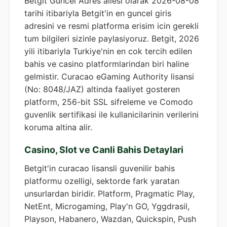
Betgit Guncel Adres ailesi olarak 2026-08-08
tarihi itibariyla Betgit'in en guncel giris
adresini ve resmi platforma erisim icin gerekli
tum bilgileri sizinle paylasiyoruz. Betgit, 2026
yili itibariyla Turkiye'nin en cok tercih edilen
bahis ve casino platformlarindan biri haline
gelmistir. Curacao eGaming Authority lisansi
(No: 8048/JAZ) altinda faaliyet gosteren
platform, 256-bit SSL sifreleme ve Comodo
guvenlik sertifikasi ile kullanicilarinin verilerini
koruma altina alir.
Casino, Slot ve Canli Bahis Detaylari
Betgit'in curacao lisansli guvenilir bahis
platformu ozelligi, sektorde fark yaratan
unsurlardan biridir. Platform, Pragmatic Play,
NetEnt, Microgaming, Play'n GO, Yggdrasil,
Playson, Habanero, Wazdan, Quickspin, Push