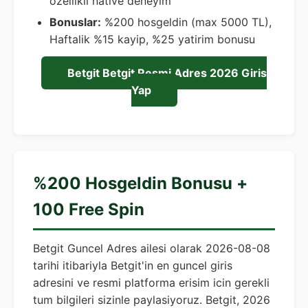
ozellikli native deneyim
Bonuslar:
%200 hosgeldin (max 5000 TL),
Haftalik %15 kayip, %25 yatirim bonusu
Betgit Betgit Resmi Adres 2026 Giris
Yap
%200 Hosgeldin Bonusu +
100 Free Spin
Betgit Guncel Adres ailesi olarak 2026-08-08
tarihi itibariyla Betgit'in en guncel giris
adresini ve resmi platforma erisim icin gerekli
tum bilgileri sizinle paylasiyoruz. Betgit, 2026