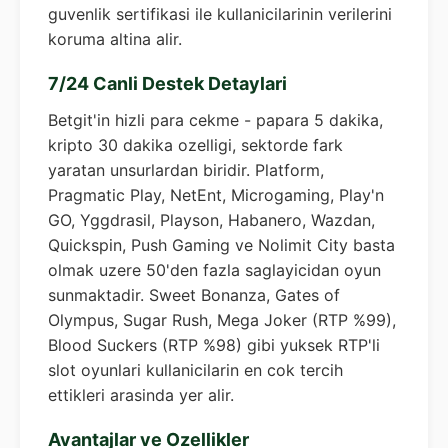
guvenlik sertifikasi ile kullanicilarinin verilerini
koruma altina alir.
7/24 Canli Destek Detaylari
Betgit'in hizli para cekme - papara 5 dakika,
kripto 30 dakika ozelligi, sektorde fark
yaratan unsurlardan biridir. Platform,
Pragmatic Play, NetEnt, Microgaming, Play'n
GO, Yggdrasil, Playson, Habanero, Wazdan,
Quickspin, Push Gaming ve Nolimit City basta
olmak uzere 50'den fazla saglayicidan oyun
sunmaktadir. Sweet Bonanza, Gates of
Olympus, Sugar Rush, Mega Joker (RTP %99),
Blood Suckers (RTP %98) gibi yuksek RTP'li
slot oyunlari kullanicilarin en cok tercih
ettikleri arasinda yer alir.
Avantajlar ve Ozellikler