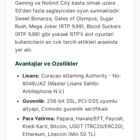
Gaming ve Nolimit City basta olmak uzere
50'den fazla saglayicidan oyun sunmaktadir.
Sweet Bonanza, Gates of Olympus, Sugar
Rush, Mega Joker (RTP %99), Blood Suckers
(RTP %98) gibi yuksek RTP'li slot oyunlari
kullanicilarin en cok tercih ettikleri arasinda
yer alir.
Avantajlar ve Ozellikler
Lisans:
Curacao eGaming Authority - No:
8048/JAZ (Master Lisans Sahibi:
Antillephone N.V.)
Guvenlik:
256-bit SSL, PCI-DSS uyumlu
altyapi, Comodo guvenlik sertifikasi
Para Yatirma:
Papara, Havale/EFT, Paycell,
Kredi Karti, Bitcoin, USDT (TRC20/ERC20),
Ethereum, Litecoin (Min 50 TL)