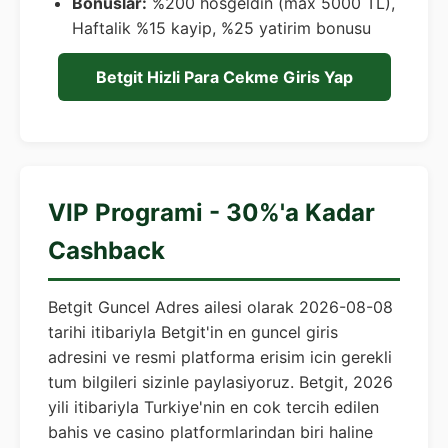
Bonuslar:
%200 hosgeldin (max 5000 TL),
Haftalik %15 kayip, %25 yatirim bonusu
Betgit Hizli Para Cekme Giris Yap
VIP Programi - 30%'a Kadar
Cashback
Betgit Guncel Adres ailesi olarak 2026-08-08
tarihi itibariyla Betgit'in en guncel giris
adresini ve resmi platforma erisim icin gerekli
tum bilgileri sizinle paylasiyoruz. Betgit, 2026
yili itibariyla Turkiye'nin en cok tercih edilen
bahis ve casino platformlarindan biri haline