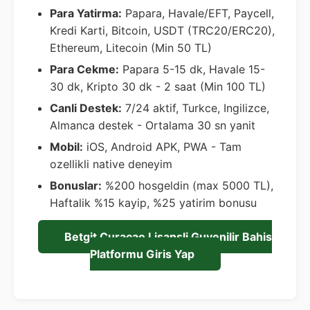
Para Yatirma:
Papara, Havale/EFT, Paycell,
Kredi Karti, Bitcoin, USDT (TRC20/ERC20),
Ethereum, Litecoin (Min 50 TL)
Para Cekme:
Papara 5-15 dk, Havale 15-
30 dk, Kripto 30 dk - 2 saat (Min 100 TL)
Canli Destek:
7/24 aktif, Turkce, Ingilizce,
Almanca destek - Ortalama 30 sn yanit
Mobil:
iOS, Android APK, PWA - Tam
ozellikli native deneyim
Bonuslar:
%200 hosgeldin (max 5000 TL),
Haftalik %15 kayip, %25 yatirim bonusu
Betgit Curacao Lisansli Guvenilir Bahis
Platformu Giris Yap