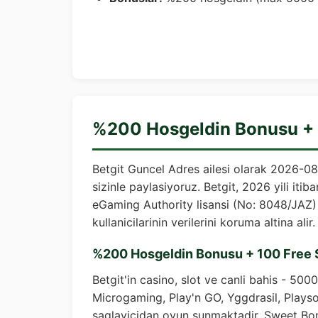
%200 Hosgeldin Bonusu + 
Betgit Guncel Adres ailesi olarak 2026-08-08
sizinle paylasiyoruz. Betgit, 2026 yili itib
eGaming Authority lisansi (No: 8048/JAZ) 
kullanicilarinin verilerini koruma altina alir.
%200 Hosgeldin Bonusu + 100 Free S
Betgit'in casino, slot ve canli bahis - 500
Microgaming, Play'n GO, Yggdrasil, Plays
saglayicidan oyun sunmaktadir. Sweet Bo