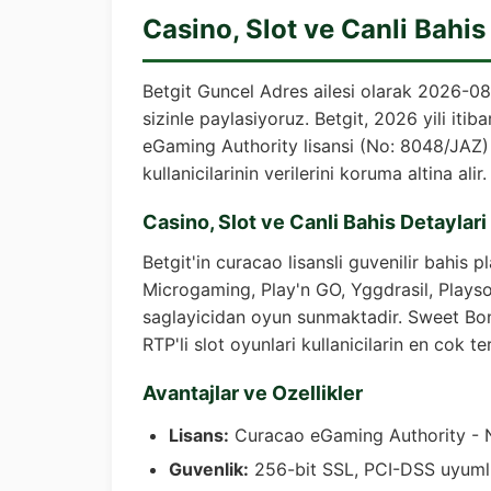
Casino, Slot ve Canli Bahi
Betgit Guncel Adres ailesi olarak 2026-08-08
sizinle paylasiyoruz. Betgit, 2026 yili itib
eGaming Authority lisansi (No: 8048/JAZ) 
kullanicilarinin verilerini koruma altina alir.
Casino, Slot ve Canli Bahis Detaylari
Betgit'in curacao lisansli guvenilir bahis 
Microgaming, Play'n GO, Yggdrasil, Plays
saglayicidan oyun sunmaktadir. Sweet Bo
RTP'li slot oyunlari kullanicilarin en cok ter
Avantajlar ve Ozellikler
Lisans:
Curacao eGaming Authority - No
Guvenlik:
256-bit SSL, PCI-DSS uyumlu