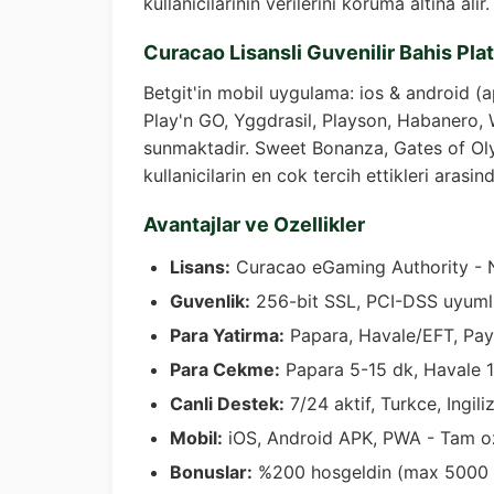
kullanicilarinin verilerini koruma altina alir.
Curacao Lisansli Guvenilir Bahis Pla
Betgit'in mobil uygulama: ios & android (a
Play'n GO, Yggdrasil, Playson, Habanero,
sunmaktadir. Sweet Bonanza, Gates of Oly
kullanicilarin en cok tercih ettikleri arasind
Avantajlar ve Ozellikler
Lisans:
Curacao eGaming Authority - No
Guvenlik:
256-bit SSL, PCI-DSS uyumlu
Para Yatirma:
Papara, Havale/EFT, Payc
Para Cekme:
Papara 5-15 dk, Havale 1
Canli Destek:
7/24 aktif, Turkce, Ingil
Mobil:
iOS, Android APK, PWA - Tam oze
Bonuslar:
%200 hosgeldin (max 5000 T