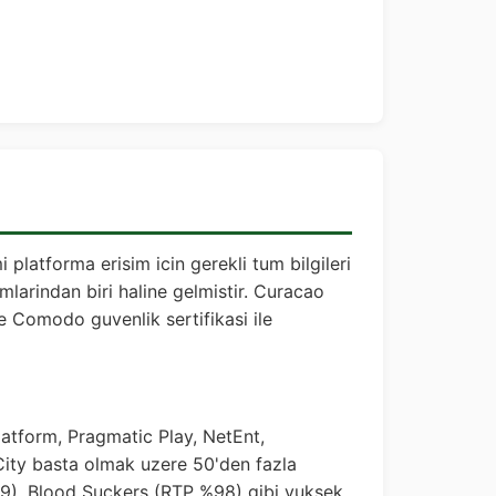
 platforma erisim icin gerekli tum bilgileri
rmlarindan biri haline gelmistir. Curacao
e Comodo guvenlik sertifikasi ile
Platform, Pragmatic Play, NetEnt,
ity basta olmak uzere 50'den fazla
9), Blood Suckers (RTP %98) gibi yuksek