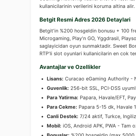
kullanicilarinin verilerini koruma altina alir.
Betgit Resmi Adres 2026 Detaylari
Betgit'in %200 hosgeldin bonusu + 100 free
Microgaming, Play'n GO, Yggdrasil, Plays
saglayicidan oyun sunmaktadir. Sweet Bo
RTP'li slot oyunlari kullanicilarin en cok ter
Avantajlar ve Ozellikler
Lisans:
Curacao eGaming Authority - No
Guvenlik:
256-bit SSL, PCI-DSS uyumlu
Para Yatirma:
Papara, Havale/EFT, Payc
Para Cekme:
Papara 5-15 dk, Havale 1
Canli Destek:
7/24 aktif, Turkce, Ingil
Mobil:
iOS, Android APK, PWA - Tam oze
Bonuslar:
%200 hosgeldin (max 5000 T