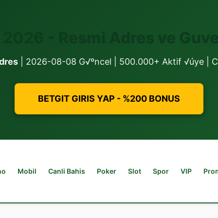
s 2026 - Resmi Adres ve Guve
dres
| 2026-08-08 G√ºncel | 500.000+ Aktif √úye | C
BETGIT GIRIS YAP - %200 BONUS
no
Mobil
Canli Bahis
Poker
Slot
Spor
VIP
Pro