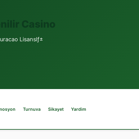
nilir Casino
uracao Lisanslƒ±
mosyon
Turnuva
Sikayet
Yardim