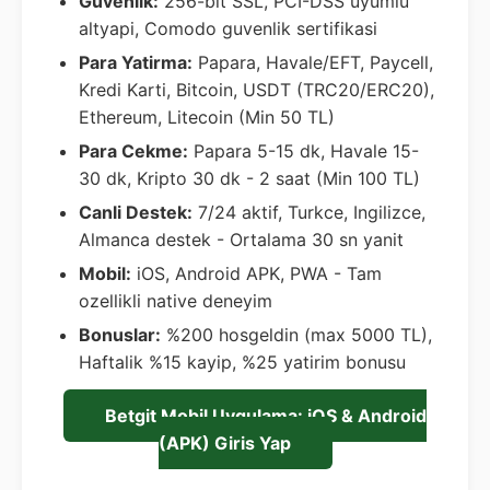
Guvenlik:
256-bit SSL, PCI-DSS uyumlu
altyapi, Comodo guvenlik sertifikasi
Para Yatirma:
Papara, Havale/EFT, Paycell,
Kredi Karti, Bitcoin, USDT (TRC20/ERC20),
Ethereum, Litecoin (Min 50 TL)
Para Cekme:
Papara 5-15 dk, Havale 15-
30 dk, Kripto 30 dk - 2 saat (Min 100 TL)
Canli Destek:
7/24 aktif, Turkce, Ingilizce,
Almanca destek - Ortalama 30 sn yanit
Mobil:
iOS, Android APK, PWA - Tam
ozellikli native deneyim
Bonuslar:
%200 hosgeldin (max 5000 TL),
Haftalik %15 kayip, %25 yatirim bonusu
Betgit Mobil Uygulama: iOS & Android
(APK) Giris Yap