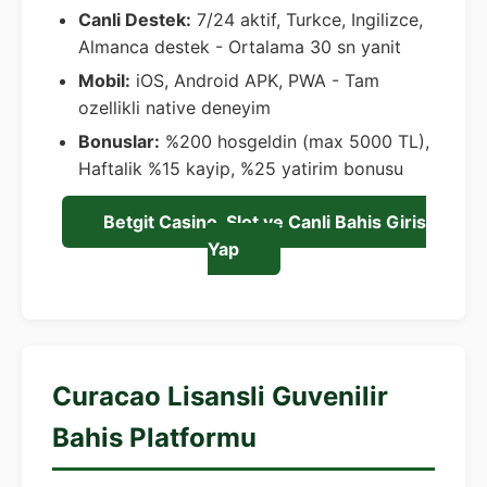
Canli Destek:
7/24 aktif, Turkce, Ingilizce,
Almanca destek - Ortalama 30 sn yanit
Mobil:
iOS, Android APK, PWA - Tam
ozellikli native deneyim
Bonuslar:
%200 hosgeldin (max 5000 TL),
Haftalik %15 kayip, %25 yatirim bonusu
Betgit Casino, Slot ve Canli Bahis Giris
Yap
Curacao Lisansli Guvenilir
Bahis Platformu