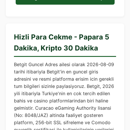
Hizli Para Cekme - Papara 5
Dakika, Kripto 30 Dakika
Betgit Guncel Adres ailesi olarak 2026-08-09
tarihi itibariyla Betgit'in en guncel giris
adresini ve resmi platforma erisim icin gerekli
tum bilgileri sizinle paylasiyoruz. Betgit, 2026
yili itibariyla Turkiye'nin en cok tercih edilen
bahis ve casino platformlarindan biri haline
gelmistir. Curacao eGaming Authority lisansi
(No: 8048/JAZ) altinda faaliyet gosteren
platform, 256-bit SSL sifreleme ve Comodo
guvenlik sertifikasi ile kullanicilarinin verilerini