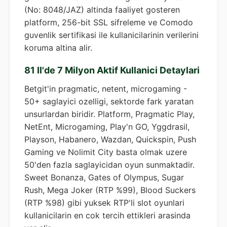
(No: 8048/JAZ) altinda faaliyet gosteren
platform, 256-bit SSL sifreleme ve Comodo
guvenlik sertifikasi ile kullanicilarinin verilerini
koruma altina alir.
81 Il'de 7 Milyon Aktif Kullanici Detaylari
Betgit'in pragmatic, netent, microgaming -
50+ saglayici ozelligi, sektorde fark yaratan
unsurlardan biridir. Platform, Pragmatic Play,
NetEnt, Microgaming, Play'n GO, Yggdrasil,
Playson, Habanero, Wazdan, Quickspin, Push
Gaming ve Nolimit City basta olmak uzere
50'den fazla saglayicidan oyun sunmaktadir.
Sweet Bonanza, Gates of Olympus, Sugar
Rush, Mega Joker (RTP %99), Blood Suckers
(RTP %98) gibi yuksek RTP'li slot oyunlari
kullanicilarin en cok tercih ettikleri arasinda