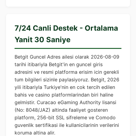
7/24 Canli Destek - Ortalama
Yanit 30 Saniye
Betgit Guncel Adres ailesi olarak 2026-08-09
tarihi itibariyla Betgit'in en guncel giris
adresini ve resmi platforma erisim icin gerekli
tum bilgileri sizinle paylasiyoruz. Betgit, 2026
yili itibariyla Turkiye'nin en cok tercih edilen
bahis ve casino platformlarindan biri haline
gelmistir. Curacao eGaming Authority lisansi
(No: 8048/JAZ) altinda faaliyet gosteren
platform, 256-bit SSL sifreleme ve Comodo
guvenlik sertifikasi ile kullanicilarinin verilerini
koruma altina alir.