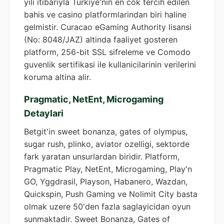
yili itibariyla Turkiye'nin en cok tercih edilen
bahis ve casino platformlarindan biri haline
gelmistir. Curacao eGaming Authority lisansi
(No: 8048/JAZ) altinda faaliyet gosteren
platform, 256-bit SSL sifreleme ve Comodo
guvenlik sertifikasi ile kullanicilarinin verilerini
koruma altina alir.
Pragmatic, NetEnt, Microgaming
Detaylari
Betgit'in sweet bonanza, gates of olympus,
sugar rush, plinko, aviator ozelligi, sektorde
fark yaratan unsurlardan biridir. Platform,
Pragmatic Play, NetEnt, Microgaming, Play'n
GO, Yggdrasil, Playson, Habanero, Wazdan,
Quickspin, Push Gaming ve Nolimit City basta
olmak uzere 50'den fazla saglayicidan oyun
sunmaktadir. Sweet Bonanza, Gates of