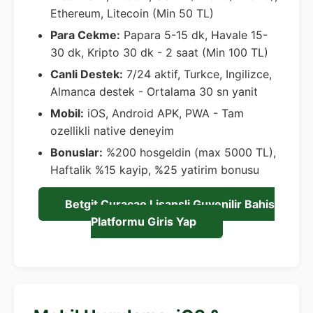
Ethereum, Litecoin (Min 50 TL)
Para Cekme:
Papara 5-15 dk, Havale 15-
30 dk, Kripto 30 dk - 2 saat (Min 100 TL)
Canli Destek:
7/24 aktif, Turkce, Ingilizce,
Almanca destek - Ortalama 30 sn yanit
Mobil:
iOS, Android APK, PWA - Tam
ozellikli native deneyim
Bonuslar:
%200 hosgeldin (max 5000 TL),
Haftalik %15 kayip, %25 yatirim bonusu
Betgit Curacao Lisansli Guvenilir Bahis
Platformu Giris Yap