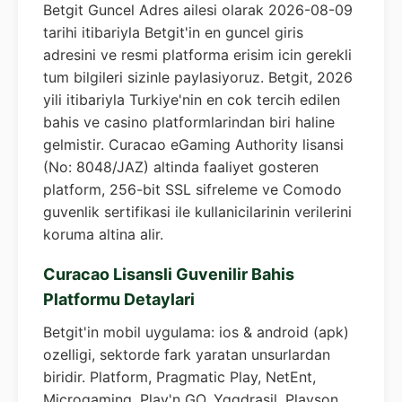
Betgit Guncel Adres ailesi olarak 2026-08-09
tarihi itibariyla Betgit'in en guncel giris
adresini ve resmi platforma erisim icin gerekli
tum bilgileri sizinle paylasiyoruz. Betgit, 2026
yili itibariyla Turkiye'nin en cok tercih edilen
bahis ve casino platformlarindan biri haline
gelmistir. Curacao eGaming Authority lisansi
(No: 8048/JAZ) altinda faaliyet gosteren
platform, 256-bit SSL sifreleme ve Comodo
guvenlik sertifikasi ile kullanicilarinin verilerini
koruma altina alir.
Curacao Lisansli Guvenilir Bahis
Platformu Detaylari
Betgit'in mobil uygulama: ios & android (apk)
ozelligi, sektorde fark yaratan unsurlardan
biridir. Platform, Pragmatic Play, NetEnt,
Microgaming, Play'n GO, Yggdrasil, Playson,