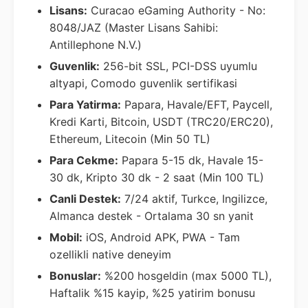
Lisans:
Curacao eGaming Authority - No:
8048/JAZ (Master Lisans Sahibi:
Antillephone N.V.)
Guvenlik:
256-bit SSL, PCI-DSS uyumlu
altyapi, Comodo guvenlik sertifikasi
Para Yatirma:
Papara, Havale/EFT, Paycell,
Kredi Karti, Bitcoin, USDT (TRC20/ERC20),
Ethereum, Litecoin (Min 50 TL)
Para Cekme:
Papara 5-15 dk, Havale 15-
30 dk, Kripto 30 dk - 2 saat (Min 100 TL)
Canli Destek:
7/24 aktif, Turkce, Ingilizce,
Almanca destek - Ortalama 30 sn yanit
Mobil:
iOS, Android APK, PWA - Tam
ozellikli native deneyim
Bonuslar:
%200 hosgeldin (max 5000 TL),
Haftalik %15 kayip, %25 yatirim bonusu