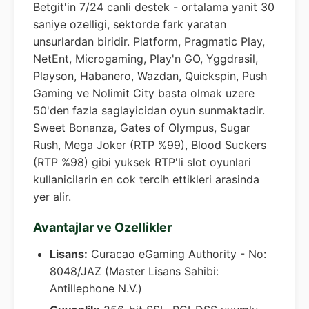
Betgit'in 7/24 canli destek - ortalama yanit 30
saniye ozelligi, sektorde fark yaratan
unsurlardan biridir. Platform, Pragmatic Play,
NetEnt, Microgaming, Play'n GO, Yggdrasil,
Playson, Habanero, Wazdan, Quickspin, Push
Gaming ve Nolimit City basta olmak uzere
50'den fazla saglayicidan oyun sunmaktadir.
Sweet Bonanza, Gates of Olympus, Sugar
Rush, Mega Joker (RTP %99), Blood Suckers
(RTP %98) gibi yuksek RTP'li slot oyunlari
kullanicilarin en cok tercih ettikleri arasinda
yer alir.
Avantajlar ve Ozellikler
Lisans:
Curacao eGaming Authority - No:
8048/JAZ (Master Lisans Sahibi:
Antillephone N.V.)