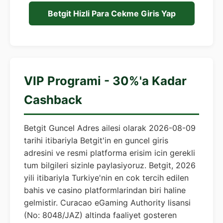
Betgit Hizli Para Cekme Giris Yap
VIP Programi - 30%'a Kadar
Cashback
Betgit Guncel Adres ailesi olarak 2026-08-09
tarihi itibariyla Betgit'in en guncel giris
adresini ve resmi platforma erisim icin gerekli
tum bilgileri sizinle paylasiyoruz. Betgit, 2026
yili itibariyla Turkiye'nin en cok tercih edilen
bahis ve casino platformlarindan biri haline
gelmistir. Curacao eGaming Authority lisansi
(No: 8048/JAZ) altinda faaliyet gosteren