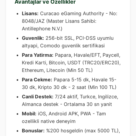
Avantajlar ve Ozellikler
Lisans:
Curacao eGaming Authority - No:
8048/JAZ (Master Lisans Sahibi:
Antillephone N.V.)
Guvenlik:
256-bit SSL, PCI-DSS uyumlu
altyapi, Comodo guvenlik sertifikasi
Para Yatirma:
Papara, Havale/EFT, Paycell,
Kredi Karti, Bitcoin, USDT (TRC20/ERC20),
Ethereum, Litecoin (Min 50 TL)
Para Cekme:
Papara 5-15 dk, Havale 15-
30 dk, Kripto 30 dk - 2 saat (Min 100 TL)
Canli Destek:
7/24 aktif, Turkce, Ingilizce,
Almanca destek - Ortalama 30 sn yanit
Mobil:
iOS, Android APK, PWA - Tam
ozellikli native deneyim
Bonuslar:
%200 hosgeldin (max 5000 TL),