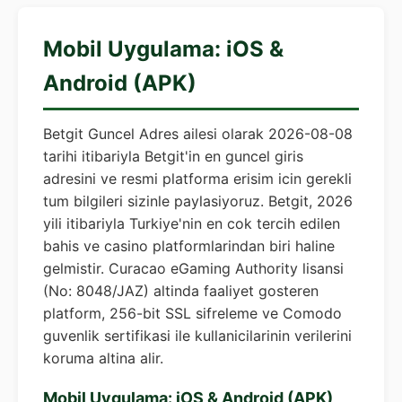
Mobil Uygulama: iOS &
Android (APK)
Betgit Guncel Adres ailesi olarak 2026-08-08
tarihi itibariyla Betgit'in en guncel giris
adresini ve resmi platforma erisim icin gerekli
tum bilgileri sizinle paylasiyoruz. Betgit, 2026
yili itibariyla Turkiye'nin en cok tercih edilen
bahis ve casino platformlarindan biri haline
gelmistir. Curacao eGaming Authority lisansi
(No: 8048/JAZ) altinda faaliyet gosteren
platform, 256-bit SSL sifreleme ve Comodo
guvenlik sertifikasi ile kullanicilarinin verilerini
koruma altina alir.
Mobil Uygulama: iOS & Android (APK)