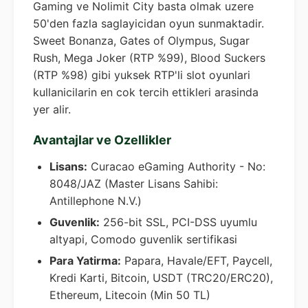
Gaming ve Nolimit City basta olmak uzere
50'den fazla saglayicidan oyun sunmaktadir.
Sweet Bonanza, Gates of Olympus, Sugar
Rush, Mega Joker (RTP %99), Blood Suckers
(RTP %98) gibi yuksek RTP'li slot oyunlari
kullanicilarin en cok tercih ettikleri arasinda
yer alir.
Avantajlar ve Ozellikler
Lisans:
Curacao eGaming Authority - No:
8048/JAZ (Master Lisans Sahibi:
Antillephone N.V.)
Guvenlik:
256-bit SSL, PCI-DSS uyumlu
altyapi, Comodo guvenlik sertifikasi
Para Yatirma:
Papara, Havale/EFT, Paycell,
Kredi Karti, Bitcoin, USDT (TRC20/ERC20),
Ethereum, Litecoin (Min 50 TL)