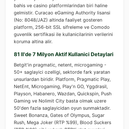
bahis ve casino platformlarindan biri haline
gelmistir. Curacao eGaming Authority lisansi
(No: 8048/JAZ) altinda faaliyet gosteren
platform, 256-bit SSL sifreleme ve Comodo
guvenlik sertifikasi ile kullanicilarinin verilerini
koruma altina alir.
81 Il'de 7 Milyon Aktif Kullanici Detaylari
Betgit'in pragmatic, netent, microgaming -
50+ saglayici ozelligi, sektorde fark yaratan
unsurlardan biridir. Platform, Pragmatic Play,
NetEnt, Microgaming, Play'n GO, Yggdrasil,
Playson, Habanero, Wazdan, Quickspin, Push
Gaming ve Nolimit City basta olmak uzere
50'den fazla saglayicidan oyun sunmaktadir.
Sweet Bonanza, Gates of Olympus, Sugar
Rush, Mega Joker (RTP %99), Blood Suckers