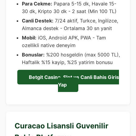
Para Cekme:
Papara 5-15 dk, Havale 15-
30 dk, Kripto 30 dk - 2 saat (Min 100 TL)
Canli Destek:
7/24 aktif, Turkce, Ingilizce,
Almanca destek - Ortalama 30 sn yanit
Mobil:
iOS, Android APK, PWA - Tam
ozellikli native deneyim
Bonuslar:
%200 hosgeldin (max 5000 TL),
Haftalik %15 kayip, %25 yatirim bonusu
Betgit Casino, Slot ve Canli Bahis Giris
Yap
Curacao Lisansli Guvenilir