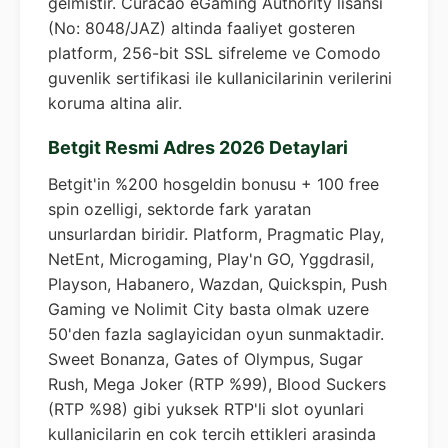
gelmistir. Curacao eGaming Authority lisansi
(No: 8048/JAZ) altinda faaliyet gosteren
platform, 256-bit SSL sifreleme ve Comodo
guvenlik sertifikasi ile kullanicilarinin verilerini
koruma altina alir.
Betgit Resmi Adres 2026 Detaylari
Betgit'in %200 hosgeldin bonusu + 100 free
spin ozelligi, sektorde fark yaratan
unsurlardan biridir. Platform, Pragmatic Play,
NetEnt, Microgaming, Play'n GO, Yggdrasil,
Playson, Habanero, Wazdan, Quickspin, Push
Gaming ve Nolimit City basta olmak uzere
50'den fazla saglayicidan oyun sunmaktadir.
Sweet Bonanza, Gates of Olympus, Sugar
Rush, Mega Joker (RTP %99), Blood Suckers
(RTP %98) gibi yuksek RTP'li slot oyunlari
kullanicilarin en cok tercih ettikleri arasinda