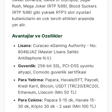
Rush, Mega Joker (RTP %99), Blood Suckers
(RTP %98) gibi yuksek RTP'li slot oyunlari
kullanicilarin en cok tercih ettikleri arasinda
yer alir.
Avantajlar ve Ozellikler
Lisans:
Curacao eGaming Authority - No:
8048/JAZ (Master Lisans Sahibi:
Antillephone N.V.)
Guvenlik:
256-bit SSL, PCI-DSS uyumlu
altyapi, Comodo guvenlik sertifikasi
Para Yatirma:
Papara, Havale/EFT, Paycell,
Kredi Karti, Bitcoin, USDT (TRC20/ERC20),
Ethereum, Litecoin (Min 50 TL)
Para Cekme:
Papara 5-15 dk, Havale 15-
30 dk, Kripto 30 dk - 2 saat (Min 100 TL)