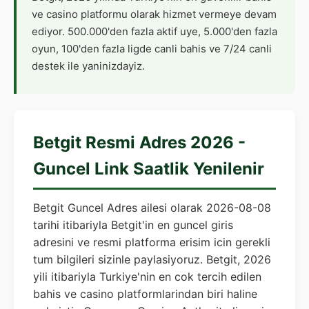
ve casino platformu olarak hizmet vermeye devam
ediyor. 500.000'den fazla aktif uye, 5.000'den fazla
oyun, 100'den fazla ligde canli bahis ve 7/24 canli
destek ile yaninizdayiz.
Betgit Resmi Adres 2026 -
Guncel Link Saatlik Yenilenir
Betgit Guncel Adres ailesi olarak 2026-08-08
tarihi itibariyla Betgit'in en guncel giris
adresini ve resmi platforma erisim icin gerekli
tum bilgileri sizinle paylasiyoruz. Betgit, 2026
yili itibariyla Turkiye'nin en cok tercih edilen
bahis ve casino platformlarindan biri haline