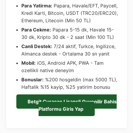
Para Yatirma:
Papara, Havale/EFT, Paycell,
Kredi Karti, Bitcoin, USDT (TRC20/ERC20),
Ethereum, Litecoin (Min 50 TL)
Para Cekme:
Papara 5-15 dk, Havale 15-
30 dk, Kripto 30 dk - 2 saat (Min 100 TL)
Canli Destek:
7/24 aktif, Turkce, Ingilizce,
Almanca destek - Ortalama 30 sn yanit
Mobil:
iOS, Android APK, PWA - Tam
ozellikli native deneyim
Bonuslar:
%200 hosgeldin (max 5000 TL),
Haftalik %15 kayip, %25 yatirim bonusu
Betgit Curacao Lisansli Guvenilir Bahis
Platformu Giris Yap