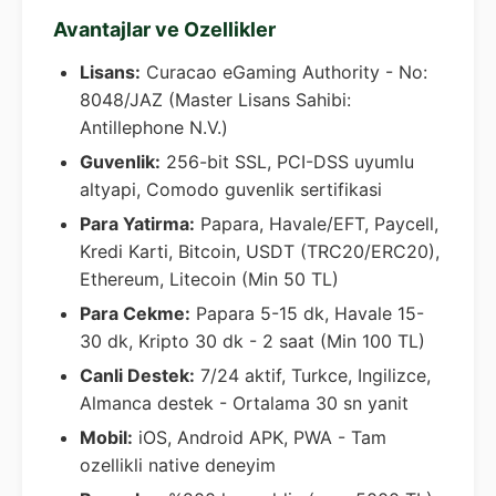
Avantajlar ve Ozellikler
Lisans:
Curacao eGaming Authority - No:
8048/JAZ (Master Lisans Sahibi:
Antillephone N.V.)
Guvenlik:
256-bit SSL, PCI-DSS uyumlu
altyapi, Comodo guvenlik sertifikasi
Para Yatirma:
Papara, Havale/EFT, Paycell,
Kredi Karti, Bitcoin, USDT (TRC20/ERC20),
Ethereum, Litecoin (Min 50 TL)
Para Cekme:
Papara 5-15 dk, Havale 15-
30 dk, Kripto 30 dk - 2 saat (Min 100 TL)
Canli Destek:
7/24 aktif, Turkce, Ingilizce,
Almanca destek - Ortalama 30 sn yanit
Mobil:
iOS, Android APK, PWA - Tam
ozellikli native deneyim