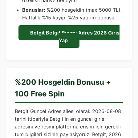
ozellikli native deneyim
Bonuslar:
%200 hosgeldin (max 5000 TL),
Haftalik %15 kayip, %25 yatirim bonusu
Betgit Betgit Resmi Adres 2026 Giris
Yap
%200 Hosgeldin Bonusu +
100 Free Spin
Betgit Guncel Adres ailesi olarak 2026-08-08
tarihi itibariyla Betgit'in en guncel giris
adresini ve resmi platforma erisim icin gerekli
tum bilgileri sizinle paylasiyoruz. Betgit, 2026