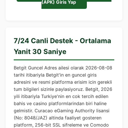
(APK) Giris Yap
7/24 Canli Destek - Ortalama
Yanit 30 Saniye
Betgit Guncel Adres ailesi olarak 2026-08-08
tarihi itibariyla Betgit'in en guncel giris
adresini ve resmi platforma erisim icin gerekli
tum bilgileri sizinle paylasiyoruz. Betgit, 2026
yili itibariyla Turkiye'nin en cok tercih edilen
bahis ve casino platformlarindan biri haline
gelmistir. Curacao eGaming Authority lisansi
(No: 8048/JAZ) altinda faaliyet gosteren
platform, 256-bit SSL sifreleme ve Comodo