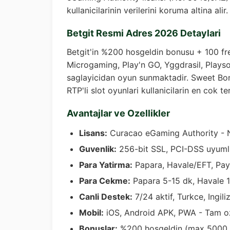
kullanicilarinin verilerini koruma altina alir.
Betgit Resmi Adres 2026 Detaylari
Betgit'in %200 hosgeldin bonusu + 100 free
Microgaming, Play'n GO, Yggdrasil, Plays
saglayicidan oyun sunmaktadir. Sweet Bo
RTP'li slot oyunlari kullanicilarin en cok ter
Avantajlar ve Ozellikler
Lisans:
Curacao eGaming Authority - No
Guvenlik:
256-bit SSL, PCI-DSS uyumlu
Para Yatirma:
Papara, Havale/EFT, Payc
Para Cekme:
Papara 5-15 dk, Havale 1
Canli Destek:
7/24 aktif, Turkce, Ingil
Mobil:
iOS, Android APK, PWA - Tam oze
Bonuslar:
%200 hosgeldin (max 5000 T