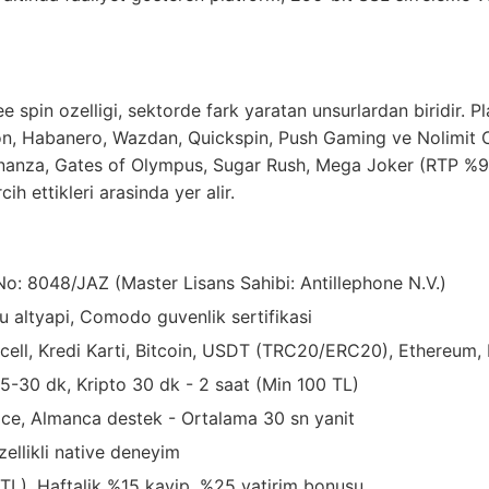
 spin ozelligi, sektorde fark yaratan unsurlardan biridir. P
on, Habanero, Wazdan, Quickspin, Push Gaming ve Nolimit C
nanza, Gates of Olympus, Sugar Rush, Mega Joker (RTP %9
cih ettikleri arasinda yer alir.
: 8048/JAZ (Master Lisans Sahibi: Antillephone N.V.)
 altyapi, Comodo guvenlik sertifikasi
ell, Kredi Karti, Bitcoin, USDT (TRC20/ERC20), Ethereum, 
5-30 dk, Kripto 30 dk - 2 saat (Min 100 TL)
izce, Almanca destek - Ortalama 30 sn yanit
llikli native deneyim
L), Haftalik %15 kayip, %25 yatirim bonusu