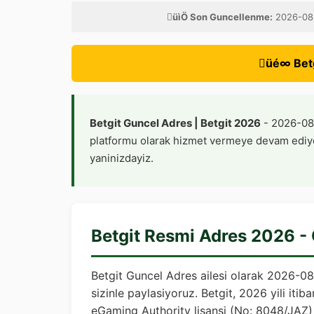
üìÖ Son Guncellenme:
2026-08-
üé∞ Betg
Betgit Guncel Adres | Betgit 2026
- 2026-08-0
platformu olarak hizmet vermeye devam ediyor.
yaninizdayiz.
Betgit Resmi Adres 2026 - 
Betgit Guncel Adres ailesi olarak 2026-08-07
sizinle paylasiyoruz. Betgit, 2026 yili itib
eGaming Authority lisansi (No: 8048/JAZ) 