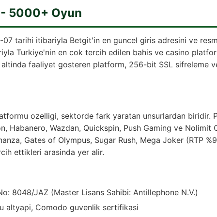
s - 5000+ Oyun
 tarihi itibariyla Betgit'in en guncel giris adresini ve resmi
ariyla Turkiye'nin en cok tercih edilen bahis ve casino platfo
altinda faaliyet gosteren platform, 256-bit SSL sifreleme v
platformu ozelligi, sektorde fark yaratan unsurlardan biridir.
on, Habanero, Wazdan, Quickspin, Push Gaming ve Nolimit C
nanza, Gates of Olympus, Sugar Rush, Mega Joker (RTP %9
cih ettikleri arasinda yer alir.
: 8048/JAZ (Master Lisans Sahibi: Antillephone N.V.)
 altyapi, Comodo guvenlik sertifikasi