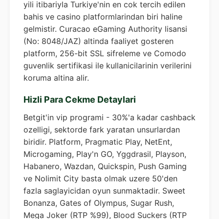
yili itibariyla Turkiye'nin en cok tercih edilen
bahis ve casino platformlarindan biri haline
gelmistir. Curacao eGaming Authority lisansi
(No: 8048/JAZ) altinda faaliyet gosteren
platform, 256-bit SSL sifreleme ve Comodo
guvenlik sertifikasi ile kullanicilarinin verilerini
koruma altina alir.
Hizli Para Cekme Detaylari
Betgit'in vip programi - 30%'a kadar cashback
ozelligi, sektorde fark yaratan unsurlardan
biridir. Platform, Pragmatic Play, NetEnt,
Microgaming, Play'n GO, Yggdrasil, Playson,
Habanero, Wazdan, Quickspin, Push Gaming
ve Nolimit City basta olmak uzere 50'den
fazla saglayicidan oyun sunmaktadir. Sweet
Bonanza, Gates of Olympus, Sugar Rush,
Mega Joker (RTP %99), Blood Suckers (RTP