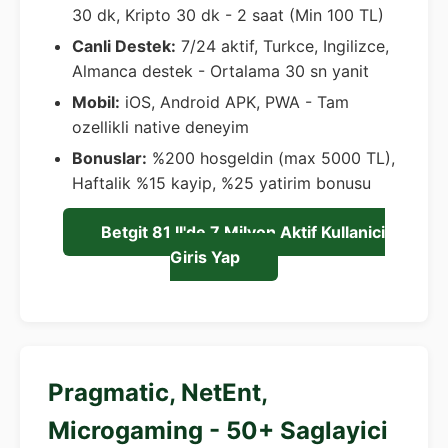
30 dk, Kripto 30 dk - 2 saat (Min 100 TL)
Canli Destek:
7/24 aktif, Turkce, Ingilizce,
Almanca destek - Ortalama 30 sn yanit
Mobil:
iOS, Android APK, PWA - Tam
ozellikli native deneyim
Bonuslar:
%200 hosgeldin (max 5000 TL),
Haftalik %15 kayip, %25 yatirim bonusu
Betgit 81 Il'de 7 Milyon Aktif Kullanici
Giris Yap
Pragmatic, NetEnt,
Microgaming - 50+ Saglayici