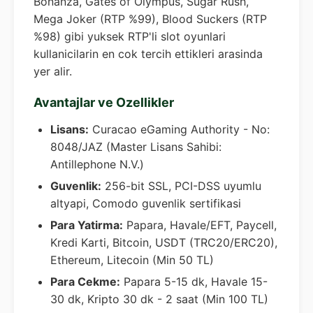
Bonanza, Gates of Olympus, Sugar Rush,
Mega Joker (RTP %99), Blood Suckers (RTP
%98) gibi yuksek RTP'li slot oyunlari
kullanicilarin en cok tercih ettikleri arasinda
yer alir.
Avantajlar ve Ozellikler
Lisans:
Curacao eGaming Authority - No:
8048/JAZ (Master Lisans Sahibi:
Antillephone N.V.)
Guvenlik:
256-bit SSL, PCI-DSS uyumlu
altyapi, Comodo guvenlik sertifikasi
Para Yatirma:
Papara, Havale/EFT, Paycell,
Kredi Karti, Bitcoin, USDT (TRC20/ERC20),
Ethereum, Litecoin (Min 50 TL)
Para Cekme:
Papara 5-15 dk, Havale 15-
30 dk, Kripto 30 dk - 2 saat (Min 100 TL)