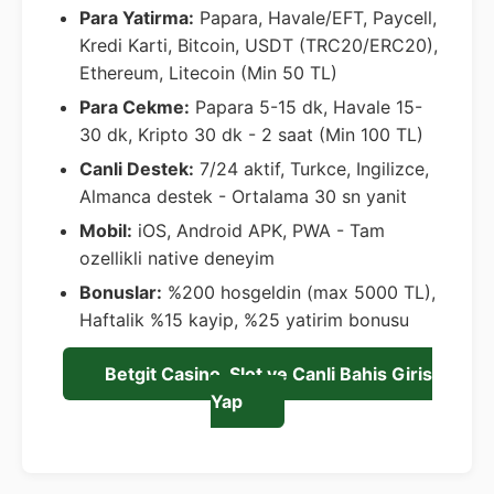
Para Yatirma:
Papara, Havale/EFT, Paycell,
Kredi Karti, Bitcoin, USDT (TRC20/ERC20),
Ethereum, Litecoin (Min 50 TL)
Para Cekme:
Papara 5-15 dk, Havale 15-
30 dk, Kripto 30 dk - 2 saat (Min 100 TL)
Canli Destek:
7/24 aktif, Turkce, Ingilizce,
Almanca destek - Ortalama 30 sn yanit
Mobil:
iOS, Android APK, PWA - Tam
ozellikli native deneyim
Bonuslar:
%200 hosgeldin (max 5000 TL),
Haftalik %15 kayip, %25 yatirim bonusu
Betgit Casino, Slot ve Canli Bahis Giris
Yap