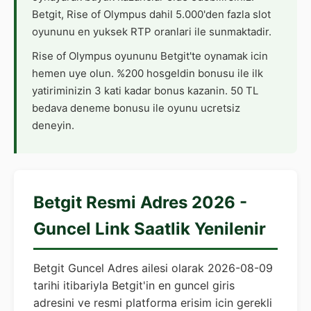
Betgit, Rise of Olympus dahil 5.000'den fazla slot
oyununu en yuksek RTP oranlari ile sunmaktadir.
Rise of Olympus oyununu Betgit'te oynamak icin
hemen uye olun. %200 hosgeldin bonusu ile ilk
yatiriminizin 3 kati kadar bonus kazanin. 50 TL
bedava deneme bonusu ile oyunu ucretsiz
deneyin.
Betgit Resmi Adres 2026 -
Guncel Link Saatlik Yenilenir
Betgit Guncel Adres ailesi olarak 2026-08-09
tarihi itibariyla Betgit'in en guncel giris
adresini ve resmi platforma erisim icin gerekli