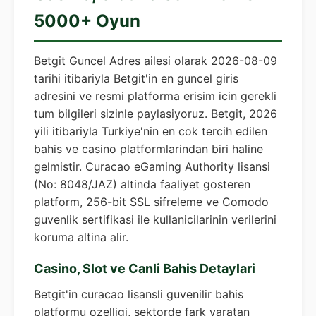
5000+ Oyun
Betgit Guncel Adres ailesi olarak 2026-08-09
tarihi itibariyla Betgit'in en guncel giris
adresini ve resmi platforma erisim icin gerekli
tum bilgileri sizinle paylasiyoruz. Betgit, 2026
yili itibariyla Turkiye'nin en cok tercih edilen
bahis ve casino platformlarindan biri haline
gelmistir. Curacao eGaming Authority lisansi
(No: 8048/JAZ) altinda faaliyet gosteren
platform, 256-bit SSL sifreleme ve Comodo
guvenlik sertifikasi ile kullanicilarinin verilerini
koruma altina alir.
Casino, Slot ve Canli Bahis Detaylari
Betgit'in curacao lisansli guvenilir bahis
platformu ozelligi, sektorde fark yaratan