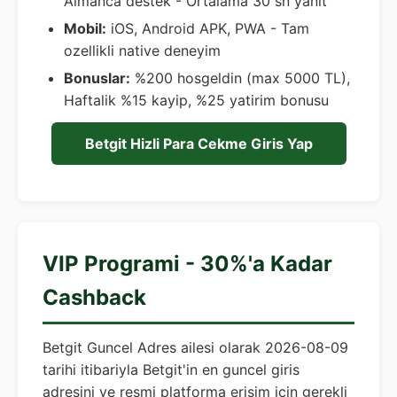
Almanca destek - Ortalama 30 sn yanit
Mobil:
iOS, Android APK, PWA - Tam
ozellikli native deneyim
Bonuslar:
%200 hosgeldin (max 5000 TL),
Haftalik %15 kayip, %25 yatirim bonusu
Betgit Hizli Para Cekme Giris Yap
VIP Programi - 30%'a Kadar
Cashback
Betgit Guncel Adres ailesi olarak 2026-08-09
tarihi itibariyla Betgit'in en guncel giris
adresini ve resmi platforma erisim icin gerekli