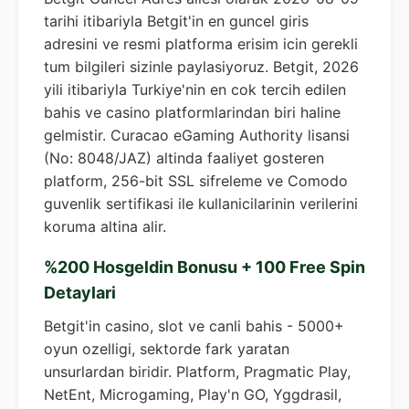
tarihi itibariyla Betgit'in en guncel giris
adresini ve resmi platforma erisim icin gerekli
tum bilgileri sizinle paylasiyoruz. Betgit, 2026
yili itibariyla Turkiye'nin en cok tercih edilen
bahis ve casino platformlarindan biri haline
gelmistir. Curacao eGaming Authority lisansi
(No: 8048/JAZ) altinda faaliyet gosteren
platform, 256-bit SSL sifreleme ve Comodo
guvenlik sertifikasi ile kullanicilarinin verilerini
koruma altina alir.
%200 Hosgeldin Bonusu + 100 Free Spin
Detaylari
Betgit'in casino, slot ve canli bahis - 5000+
oyun ozelligi, sektorde fark yaratan
unsurlardan biridir. Platform, Pragmatic Play,
NetEnt, Microgaming, Play'n GO, Yggdrasil,