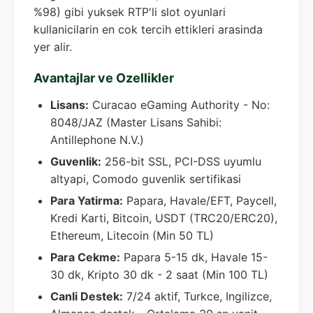
%98) gibi yuksek RTP'li slot oyunlari
kullanicilarin en cok tercih ettikleri arasinda
yer alir.
Avantajlar ve Ozellikler
Lisans:
Curacao eGaming Authority - No:
8048/JAZ (Master Lisans Sahibi:
Antillephone N.V.)
Guvenlik:
256-bit SSL, PCI-DSS uyumlu
altyapi, Comodo guvenlik sertifikasi
Para Yatirma:
Papara, Havale/EFT, Paycell,
Kredi Karti, Bitcoin, USDT (TRC20/ERC20),
Ethereum, Litecoin (Min 50 TL)
Para Cekme:
Papara 5-15 dk, Havale 15-
30 dk, Kripto 30 dk - 2 saat (Min 100 TL)
Canli Destek:
7/24 aktif, Turkce, Ingilizce,