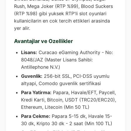
Rush, Mega Joker (RTP %99), Blood Suckers
(RTP %98) gibi yuksek RTP'li slot oyunlari
kullanicilarin en cok tercih ettikleri arasinda
yer alir.
Avantajlar ve Ozellikler
Lisans:
Curacao eGaming Authority - No:
8048/JAZ (Master Lisans Sahibi:
Antillephone N.V.)
Guvenlik:
256-bit SSL, PCI-DSS uyumlu
altyapi, Comodo guvenlik sertifikasi
Para Yatirma:
Papara, Havale/EFT, Paycell,
Kredi Karti, Bitcoin, USDT (TRC20/ERC20),
Ethereum, Litecoin (Min 50 TL)
Para Cekme:
Papara 5-15 dk, Havale 15-
30 dk, Kripto 30 dk - 2 saat (Min 100 TL)