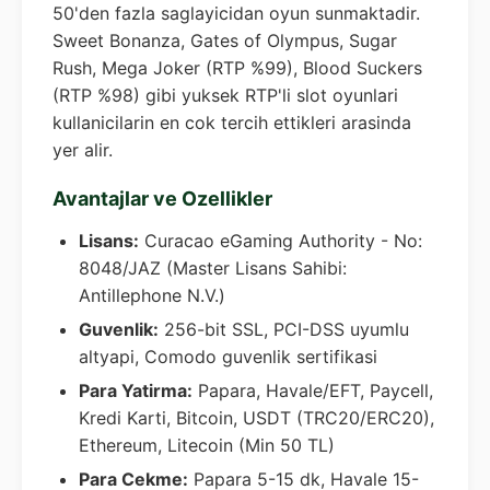
50'den fazla saglayicidan oyun sunmaktadir.
Sweet Bonanza, Gates of Olympus, Sugar
Rush, Mega Joker (RTP %99), Blood Suckers
(RTP %98) gibi yuksek RTP'li slot oyunlari
kullanicilarin en cok tercih ettikleri arasinda
yer alir.
Avantajlar ve Ozellikler
Lisans:
Curacao eGaming Authority - No:
8048/JAZ (Master Lisans Sahibi:
Antillephone N.V.)
Guvenlik:
256-bit SSL, PCI-DSS uyumlu
altyapi, Comodo guvenlik sertifikasi
Para Yatirma:
Papara, Havale/EFT, Paycell,
Kredi Karti, Bitcoin, USDT (TRC20/ERC20),
Ethereum, Litecoin (Min 50 TL)
Para Cekme:
Papara 5-15 dk, Havale 15-