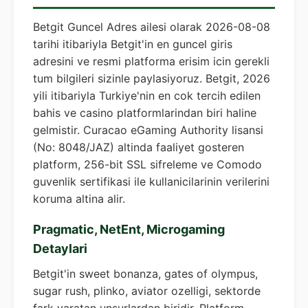
Betgit Guncel Adres ailesi olarak 2026-08-08
tarihi itibariyla Betgit'in en guncel giris
adresini ve resmi platforma erisim icin gerekli
tum bilgileri sizinle paylasiyoruz. Betgit, 2026
yili itibariyla Turkiye'nin en cok tercih edilen
bahis ve casino platformlarindan biri haline
gelmistir. Curacao eGaming Authority lisansi
(No: 8048/JAZ) altinda faaliyet gosteren
platform, 256-bit SSL sifreleme ve Comodo
guvenlik sertifikasi ile kullanicilarinin verilerini
koruma altina alir.
Pragmatic, NetEnt, Microgaming
Detaylari
Betgit'in sweet bonanza, gates of olympus,
sugar rush, plinko, aviator ozelligi, sektorde