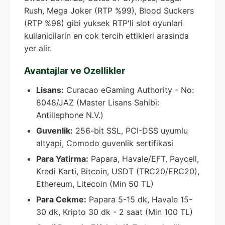
Rush, Mega Joker (RTP %99), Blood Suckers
(RTP %98) gibi yuksek RTP'li slot oyunlari
kullanicilarin en cok tercih ettikleri arasinda
yer alir.
Avantajlar ve Ozellikler
Lisans:
Curacao eGaming Authority - No:
8048/JAZ (Master Lisans Sahibi:
Antillephone N.V.)
Guvenlik:
256-bit SSL, PCI-DSS uyumlu
altyapi, Comodo guvenlik sertifikasi
Para Yatirma:
Papara, Havale/EFT, Paycell,
Kredi Karti, Bitcoin, USDT (TRC20/ERC20),
Ethereum, Litecoin (Min 50 TL)
Para Cekme:
Papara 5-15 dk, Havale 15-
30 dk, Kripto 30 dk - 2 saat (Min 100 TL)