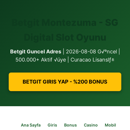
Betgit Montezuma - SG
Digital Slot Oyunu
Betgit Guncel Adres
| 2026-08-08 G√ºncel |
500.000+ Aktif √úye | Curacao Lisanslƒ±
BETGIT GIRIS YAP - %200 BONUS
Ana Sayfa
Giris
Bonus
Casino
Mobil