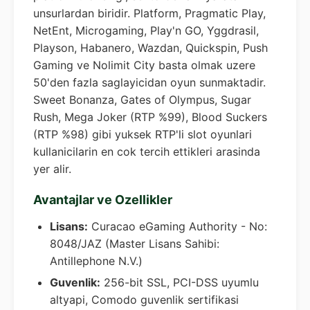
unsurlardan biridir. Platform, Pragmatic Play,
NetEnt, Microgaming, Play'n GO, Yggdrasil,
Playson, Habanero, Wazdan, Quickspin, Push
Gaming ve Nolimit City basta olmak uzere
50'den fazla saglayicidan oyun sunmaktadir.
Sweet Bonanza, Gates of Olympus, Sugar
Rush, Mega Joker (RTP %99), Blood Suckers
(RTP %98) gibi yuksek RTP'li slot oyunlari
kullanicilarin en cok tercih ettikleri arasinda
yer alir.
Avantajlar ve Ozellikler
Lisans:
Curacao eGaming Authority - No:
8048/JAZ (Master Lisans Sahibi:
Antillephone N.V.)
Guvenlik:
256-bit SSL, PCI-DSS uyumlu
altyapi, Comodo guvenlik sertifikasi