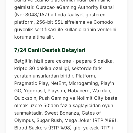
gelmistir. Curacao eGaming Authority lisansi
(No: 8048/JAZ) altinda faaliyet gosteren
platform, 256-bit SSL sifreleme ve Comodo
guvenlik sertifikasi ile kullanicilarinin verilerini
koruma altina alir.
7/24 Canli Destek Detaylari
Betgit'in hizli para cekme - papara 5 dakika,
kripto 30 dakika ozelligi, sektorde fark
yaratan unsurlardan biridir. Platform,
Pragmatic Play, NetEnt, Microgaming, Play'n
GO, Yggdrasil, Playson, Habanero, Wazdan,
Quickspin, Push Gaming ve Nolimit City basta
olmak uzere 50'den fazla saglayicidan oyun
sunmaktadir. Sweet Bonanza, Gates of
Olympus, Sugar Rush, Mega Joker (RTP %99),
Blood Suckers (RTP %98) gibi yuksek RTP'li