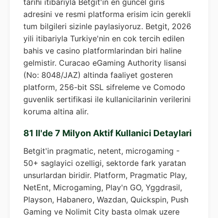
tarihi itibariyla Betgit'in en guncel giris
adresini ve resmi platforma erisim icin gerekli
tum bilgileri sizinle paylasiyoruz. Betgit, 2026
yili itibariyla Turkiye'nin en cok tercih edilen
bahis ve casino platformlarindan biri haline
gelmistir. Curacao eGaming Authority lisansi
(No: 8048/JAZ) altinda faaliyet gosteren
platform, 256-bit SSL sifreleme ve Comodo
guvenlik sertifikasi ile kullanicilarinin verilerini
koruma altina alir.
81 Il'de 7 Milyon Aktif Kullanici Detaylari
Betgit'in pragmatic, netent, microgaming -
50+ saglayici ozelligi, sektorde fark yaratan
unsurlardan biridir. Platform, Pragmatic Play,
NetEnt, Microgaming, Play'n GO, Yggdrasil,
Playson, Habanero, Wazdan, Quickspin, Push
Gaming ve Nolimit City basta olmak uzere