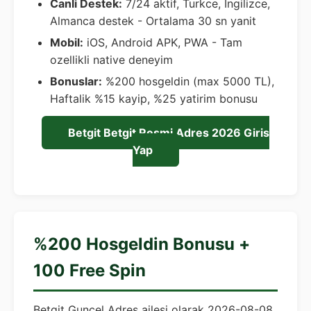
Canli Destek:
7/24 aktif, Turkce, Ingilizce,
Almanca destek - Ortalama 30 sn yanit
Mobil:
iOS, Android APK, PWA - Tam
ozellikli native deneyim
Bonuslar:
%200 hosgeldin (max 5000 TL),
Haftalik %15 kayip, %25 yatirim bonusu
Betgit Betgit Resmi Adres 2026 Giris
Yap
%200 Hosgeldin Bonusu +
100 Free Spin
Betgit Guncel Adres ailesi olarak 2026-08-08