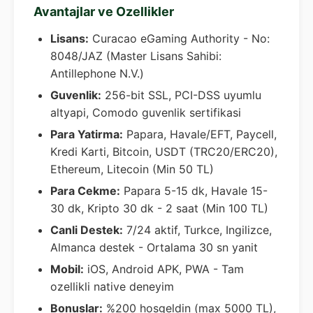
Avantajlar ve Ozellikler
Lisans:
Curacao eGaming Authority - No:
8048/JAZ (Master Lisans Sahibi:
Antillephone N.V.)
Guvenlik:
256-bit SSL, PCI-DSS uyumlu
altyapi, Comodo guvenlik sertifikasi
Para Yatirma:
Papara, Havale/EFT, Paycell,
Kredi Karti, Bitcoin, USDT (TRC20/ERC20),
Ethereum, Litecoin (Min 50 TL)
Para Cekme:
Papara 5-15 dk, Havale 15-
30 dk, Kripto 30 dk - 2 saat (Min 100 TL)
Canli Destek:
7/24 aktif, Turkce, Ingilizce,
Almanca destek - Ortalama 30 sn yanit
Mobil:
iOS, Android APK, PWA - Tam
ozellikli native deneyim
Bonuslar:
%200 hosgeldin (max 5000 TL),