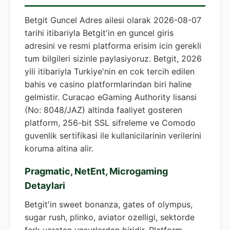
Betgit Guncel Adres ailesi olarak 2026-08-07
tarihi itibariyla Betgit'in en guncel giris
adresini ve resmi platforma erisim icin gerekli
tum bilgileri sizinle paylasiyoruz. Betgit, 2026
yili itibariyla Turkiye'nin en cok tercih edilen
bahis ve casino platformlarindan biri haline
gelmistir. Curacao eGaming Authority lisansi
(No: 8048/JAZ) altinda faaliyet gosteren
platform, 256-bit SSL sifreleme ve Comodo
guvenlik sertifikasi ile kullanicilarinin verilerini
koruma altina alir.
Pragmatic, NetEnt, Microgaming
Detaylari
Betgit'in sweet bonanza, gates of olympus,
sugar rush, plinko, aviator ozelligi, sektorde