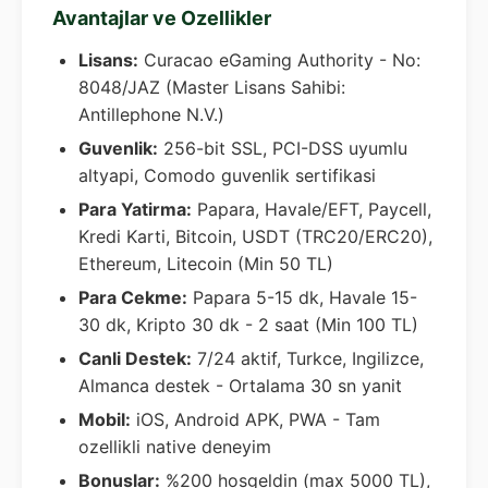
Avantajlar ve Ozellikler
Lisans:
Curacao eGaming Authority - No:
8048/JAZ (Master Lisans Sahibi:
Antillephone N.V.)
Guvenlik:
256-bit SSL, PCI-DSS uyumlu
altyapi, Comodo guvenlik sertifikasi
Para Yatirma:
Papara, Havale/EFT, Paycell,
Kredi Karti, Bitcoin, USDT (TRC20/ERC20),
Ethereum, Litecoin (Min 50 TL)
Para Cekme:
Papara 5-15 dk, Havale 15-
30 dk, Kripto 30 dk - 2 saat (Min 100 TL)
Canli Destek:
7/24 aktif, Turkce, Ingilizce,
Almanca destek - Ortalama 30 sn yanit
Mobil:
iOS, Android APK, PWA - Tam
ozellikli native deneyim
Bonuslar:
%200 hosgeldin (max 5000 TL),