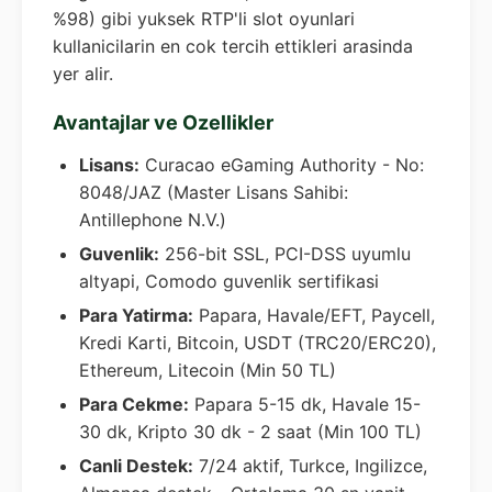
%98) gibi yuksek RTP'li slot oyunlari
kullanicilarin en cok tercih ettikleri arasinda
yer alir.
Avantajlar ve Ozellikler
Lisans:
Curacao eGaming Authority - No:
8048/JAZ (Master Lisans Sahibi:
Antillephone N.V.)
Guvenlik:
256-bit SSL, PCI-DSS uyumlu
altyapi, Comodo guvenlik sertifikasi
Para Yatirma:
Papara, Havale/EFT, Paycell,
Kredi Karti, Bitcoin, USDT (TRC20/ERC20),
Ethereum, Litecoin (Min 50 TL)
Para Cekme:
Papara 5-15 dk, Havale 15-
30 dk, Kripto 30 dk - 2 saat (Min 100 TL)
Canli Destek:
7/24 aktif, Turkce, Ingilizce,