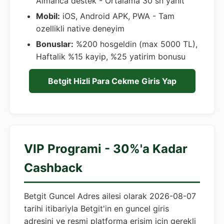
Almanca destek - Ortalama 30 sn yanit
Mobil:
iOS, Android APK, PWA - Tam
ozellikli native deneyim
Bonuslar:
%200 hosgeldin (max 5000 TL),
Haftalik %15 kayip, %25 yatirim bonusu
Betgit Hizli Para Cekme Giris Yap
VIP Programi - 30%'a Kadar
Cashback
Betgit Guncel Adres ailesi olarak 2026-08-07
tarihi itibariyla Betgit'in en guncel giris
adresini ve resmi platforma erisim icin gerekli