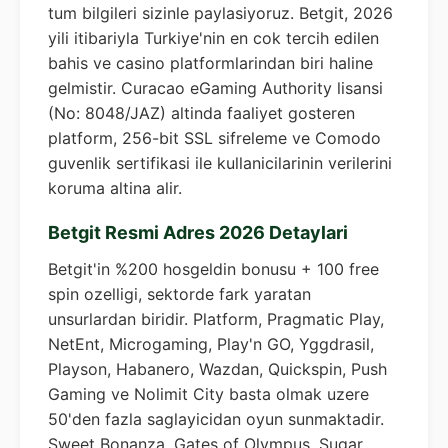
tum bilgileri sizinle paylasiyoruz. Betgit, 2026
yili itibariyla Turkiye'nin en cok tercih edilen
bahis ve casino platformlarindan biri haline
gelmistir. Curacao eGaming Authority lisansi
(No: 8048/JAZ) altinda faaliyet gosteren
platform, 256-bit SSL sifreleme ve Comodo
guvenlik sertifikasi ile kullanicilarinin verilerini
koruma altina alir.
Betgit Resmi Adres 2026 Detaylari
Betgit'in %200 hosgeldin bonusu + 100 free
spin ozelligi, sektorde fark yaratan
unsurlardan biridir. Platform, Pragmatic Play,
NetEnt, Microgaming, Play'n GO, Yggdrasil,
Playson, Habanero, Wazdan, Quickspin, Push
Gaming ve Nolimit City basta olmak uzere
50'den fazla saglayicidan oyun sunmaktadir.
Sweet Bonanza, Gates of Olympus, Sugar