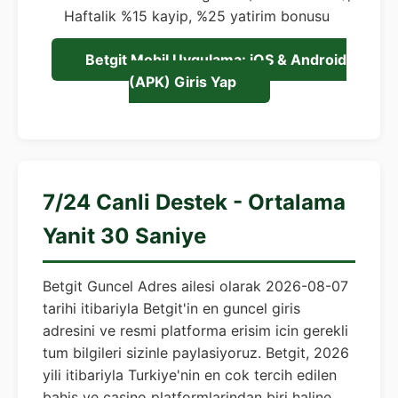
Haftalik %15 kayip, %25 yatirim bonusu
Betgit Mobil Uygulama: iOS & Android
(APK) Giris Yap
7/24 Canli Destek - Ortalama
Yanit 30 Saniye
Betgit Guncel Adres ailesi olarak 2026-08-07
tarihi itibariyla Betgit'in en guncel giris
adresini ve resmi platforma erisim icin gerekli
tum bilgileri sizinle paylasiyoruz. Betgit, 2026
yili itibariyla Turkiye'nin en cok tercih edilen
bahis ve casino platformlarindan biri haline