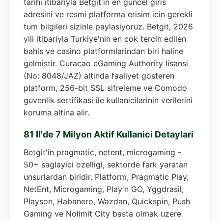
tarihi itibariyla Betgit'in en guncel giris
adresini ve resmi platforma erisim icin gerekli
tum bilgileri sizinle paylasiyoruz. Betgit, 2026
yili itibariyla Turkiye'nin en cok tercih edilen
bahis ve casino platformlarindan biri haline
gelmistir. Curacao eGaming Authority lisansi
(No: 8048/JAZ) altinda faaliyet gosteren
platform, 256-bit SSL sifreleme ve Comodo
guvenlik sertifikasi ile kullanicilarinin verilerini
koruma altina alir.
81 Il'de 7 Milyon Aktif Kullanici Detaylari
Betgit'in pragmatic, netent, microgaming -
50+ saglayici ozelligi, sektorde fark yaratan
unsurlardan biridir. Platform, Pragmatic Play,
NetEnt, Microgaming, Play'n GO, Yggdrasil,
Playson, Habanero, Wazdan, Quickspin, Push
Gaming ve Nolimit City basta olmak uzere