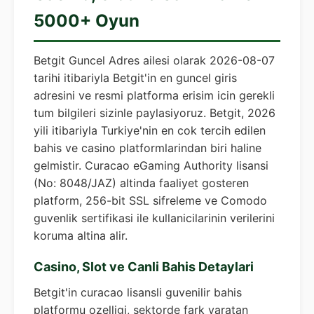
5000+ Oyun
Betgit Guncel Adres ailesi olarak 2026-08-07
tarihi itibariyla Betgit'in en guncel giris
adresini ve resmi platforma erisim icin gerekli
tum bilgileri sizinle paylasiyoruz. Betgit, 2026
yili itibariyla Turkiye'nin en cok tercih edilen
bahis ve casino platformlarindan biri haline
gelmistir. Curacao eGaming Authority lisansi
(No: 8048/JAZ) altinda faaliyet gosteren
platform, 256-bit SSL sifreleme ve Comodo
guvenlik sertifikasi ile kullanicilarinin verilerini
koruma altina alir.
Casino, Slot ve Canli Bahis Detaylari
Betgit'in curacao lisansli guvenilir bahis
platformu ozelligi, sektorde fark yaratan