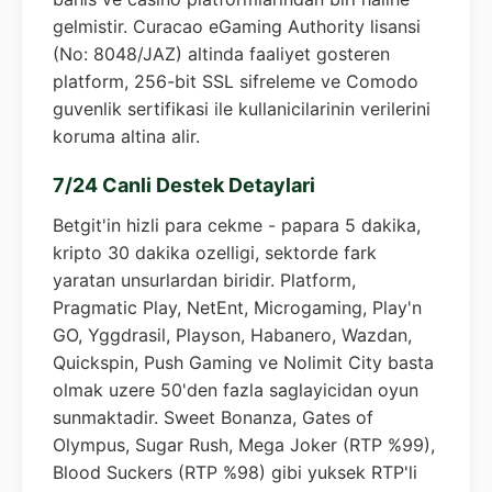
gelmistir. Curacao eGaming Authority lisansi
(No: 8048/JAZ) altinda faaliyet gosteren
platform, 256-bit SSL sifreleme ve Comodo
guvenlik sertifikasi ile kullanicilarinin verilerini
koruma altina alir.
7/24 Canli Destek Detaylari
Betgit'in hizli para cekme - papara 5 dakika,
kripto 30 dakika ozelligi, sektorde fark
yaratan unsurlardan biridir. Platform,
Pragmatic Play, NetEnt, Microgaming, Play'n
GO, Yggdrasil, Playson, Habanero, Wazdan,
Quickspin, Push Gaming ve Nolimit City basta
olmak uzere 50'den fazla saglayicidan oyun
sunmaktadir. Sweet Bonanza, Gates of
Olympus, Sugar Rush, Mega Joker (RTP %99),
Blood Suckers (RTP %98) gibi yuksek RTP'li