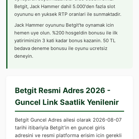
Betgit, Jack Hammer dahil 5.000'den fazla slot
oyununu en yuksek RTP oranlari ile sunmaktadir.
Jack Hammer oyununu Betgit'te oynamak icin
hemen uye olun. %200 hosgeldin bonusu ile ilk
yatiriminizin 3 kati kadar bonus kazanin. 50 TL
bedava deneme bonusu ile oyunu ucretsiz
deneyin.
Betgit Resmi Adres 2026 -
Guncel Link Saatlik Yenilenir
Betgit Guncel Adres ailesi olarak 2026-08-07
tarihi itibariyla Betgit'in en guncel giris
adresini ve resmi platforma erisim icin gerekli