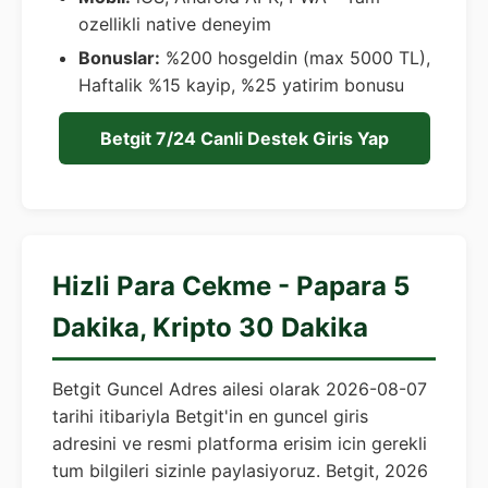
ozellikli native deneyim
Bonuslar:
%200 hosgeldin (max 5000 TL),
Haftalik %15 kayip, %25 yatirim bonusu
Betgit 7/24 Canli Destek Giris Yap
Hizli Para Cekme - Papara 5
Dakika, Kripto 30 Dakika
Betgit Guncel Adres ailesi olarak 2026-08-07
tarihi itibariyla Betgit'in en guncel giris
adresini ve resmi platforma erisim icin gerekli
tum bilgileri sizinle paylasiyoruz. Betgit, 2026