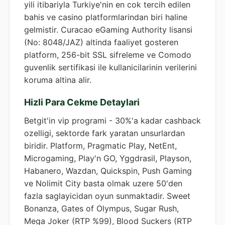
yili itibariyla Turkiye'nin en cok tercih edilen
bahis ve casino platformlarindan biri haline
gelmistir. Curacao eGaming Authority lisansi
(No: 8048/JAZ) altinda faaliyet gosteren
platform, 256-bit SSL sifreleme ve Comodo
guvenlik sertifikasi ile kullanicilarinin verilerini
koruma altina alir.
Hizli Para Cekme Detaylari
Betgit'in vip programi - 30%'a kadar cashback
ozelligi, sektorde fark yaratan unsurlardan
biridir. Platform, Pragmatic Play, NetEnt,
Microgaming, Play'n GO, Yggdrasil, Playson,
Habanero, Wazdan, Quickspin, Push Gaming
ve Nolimit City basta olmak uzere 50'den
fazla saglayicidan oyun sunmaktadir. Sweet
Bonanza, Gates of Olympus, Sugar Rush,
Mega Joker (RTP %99), Blood Suckers (RTP