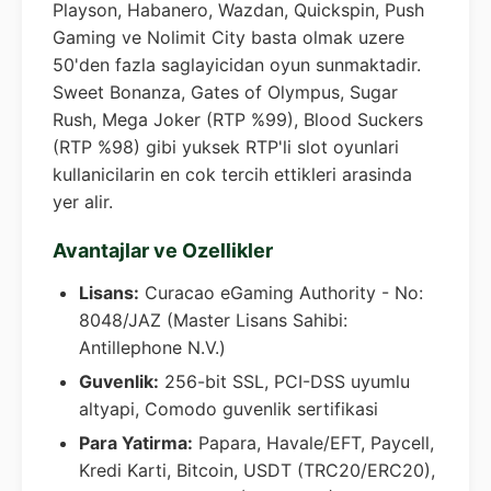
Playson, Habanero, Wazdan, Quickspin, Push
Gaming ve Nolimit City basta olmak uzere
50'den fazla saglayicidan oyun sunmaktadir.
Sweet Bonanza, Gates of Olympus, Sugar
Rush, Mega Joker (RTP %99), Blood Suckers
(RTP %98) gibi yuksek RTP'li slot oyunlari
kullanicilarin en cok tercih ettikleri arasinda
yer alir.
Avantajlar ve Ozellikler
Lisans:
Curacao eGaming Authority - No:
8048/JAZ (Master Lisans Sahibi:
Antillephone N.V.)
Guvenlik:
256-bit SSL, PCI-DSS uyumlu
altyapi, Comodo guvenlik sertifikasi
Para Yatirma:
Papara, Havale/EFT, Paycell,
Kredi Karti, Bitcoin, USDT (TRC20/ERC20),