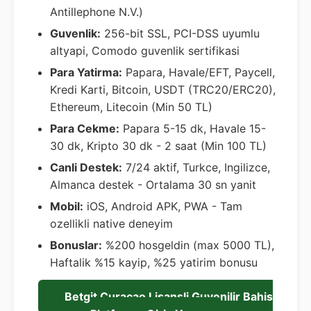
Antillephone N.V.)
Guvenlik:
256-bit SSL, PCI-DSS uyumlu
altyapi, Comodo guvenlik sertifikasi
Para Yatirma:
Papara, Havale/EFT, Paycell,
Kredi Karti, Bitcoin, USDT (TRC20/ERC20),
Ethereum, Litecoin (Min 50 TL)
Para Cekme:
Papara 5-15 dk, Havale 15-
30 dk, Kripto 30 dk - 2 saat (Min 100 TL)
Canli Destek:
7/24 aktif, Turkce, Ingilizce,
Almanca destek - Ortalama 30 sn yanit
Mobil:
iOS, Android APK, PWA - Tam
ozellikli native deneyim
Bonuslar:
%200 hosgeldin (max 5000 TL),
Haftalik %15 kayip, %25 yatirim bonusu
Betgit Curacao Lisansli Guvenilir Bahis