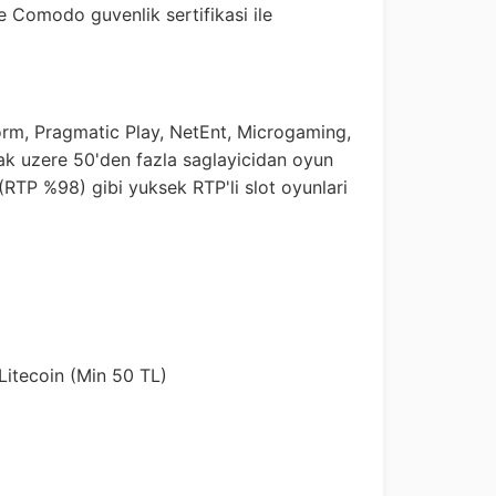
e Comodo guvenlik sertifikasi ile
tform, Pragmatic Play, NetEnt, Microgaming,
ak uzere 50'den fazla saglayicidan oyun
TP %98) gibi yuksek RTP'li slot oyunlari
Litecoin (Min 50 TL)