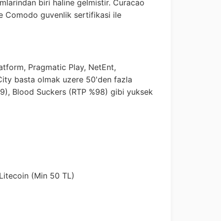
rmlarindan biri haline gelmistir. Curacao
e Comodo guvenlik sertifikasi ile
latform, Pragmatic Play, NetEnt,
ity basta olmak uzere 50'den fazla
9), Blood Suckers (RTP %98) gibi yuksek
Litecoin (Min 50 TL)