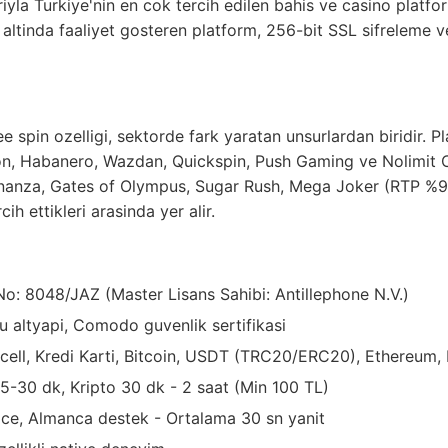
ariyla Turkiye'nin en cok tercih edilen bahis ve casino platfo
altinda faaliyet gosteren platform, 256-bit SSL sifreleme v
 spin ozelligi, sektorde fark yaratan unsurlardan biridir. P
on, Habanero, Wazdan, Quickspin, Push Gaming ve Nolimit C
nanza, Gates of Olympus, Sugar Rush, Mega Joker (RTP %9
cih ettikleri arasinda yer alir.
: 8048/JAZ (Master Lisans Sahibi: Antillephone N.V.)
 altyapi, Comodo guvenlik sertifikasi
ell, Kredi Karti, Bitcoin, USDT (TRC20/ERC20), Ethereum, 
5-30 dk, Kripto 30 dk - 2 saat (Min 100 TL)
izce, Almanca destek - Ortalama 30 sn yanit