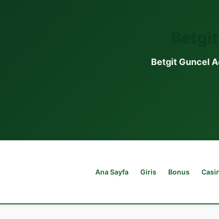
Betgi
Betgit Guncel A
Ana Sayfa
Giris
Bonus
Casi