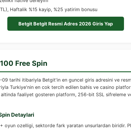
llikli native deneyim
L), Haftalik %15 kayip, %25 yatirim bonusu
Betgit Betgit Resmi Adres 2026 Giris Yap
100 Free Spin
 tarihi itibariyla Betgit'in en guncel giris adresini ve resmi
ariyla Turkiye'nin en cok tercih edilen bahis ve casino platfo
altinda faaliyet gosteren platform, 256-bit SSL sifreleme v
pin Detaylari
0+ oyun ozelligi, sektorde fark yaratan unsurlardan biridir. 