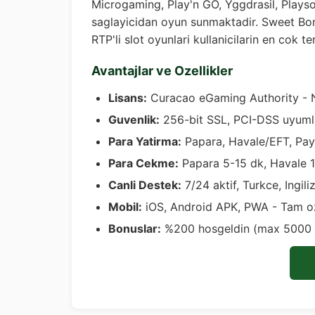
Microgaming, Play'n GO, Yggdrasil, Plays
saglayicidan oyun sunmaktadir. Sweet Bo
RTP'li slot oyunlari kullanicilarin en cok ter
Avantajlar ve Ozellikler
Lisans:
Curacao eGaming Authority - No
Guvenlik:
256-bit SSL, PCI-DSS uyumlu
Para Yatirma:
Papara, Havale/EFT, Payc
Para Cekme:
Papara 5-15 dk, Havale 1
Canli Destek:
7/24 aktif, Turkce, Ingil
Mobil:
iOS, Android APK, PWA - Tam oze
Bonuslar:
%200 hosgeldin (max 5000 T