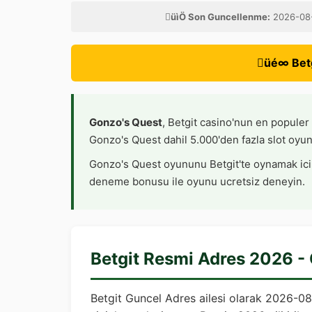
üìÖ Son Guncellenme:
2026-08-
üé∞ Betg
Gonzo's Quest
, Betgit casino'nun en populer 
Gonzo's Quest dahil 5.000'den fazla slot oyu
Gonzo's Quest oyununu Betgit'te oynamak icin
deneme bonusu ile oyunu ucretsiz deneyin.
Betgit Resmi Adres 2026 - 
Betgit Guncel Adres ailesi olarak 2026-08-09