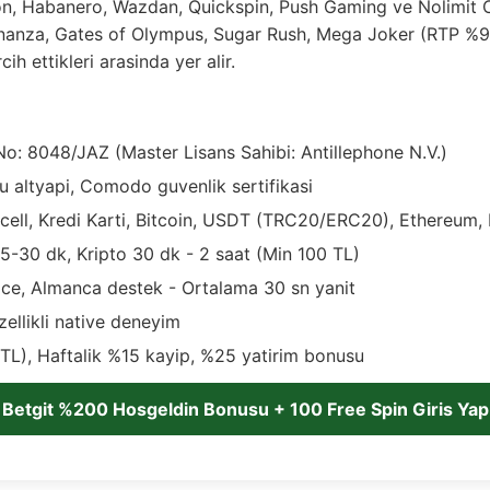
on, Habanero, Wazdan, Quickspin, Push Gaming ve Nolimit C
nanza, Gates of Olympus, Sugar Rush, Mega Joker (RTP %9
cih ettikleri arasinda yer alir.
: 8048/JAZ (Master Lisans Sahibi: Antillephone N.V.)
 altyapi, Comodo guvenlik sertifikasi
ell, Kredi Karti, Bitcoin, USDT (TRC20/ERC20), Ethereum, 
5-30 dk, Kripto 30 dk - 2 saat (Min 100 TL)
izce, Almanca destek - Ortalama 30 sn yanit
llikli native deneyim
L), Haftalik %15 kayip, %25 yatirim bonusu
Betgit %200 Hosgeldin Bonusu + 100 Free Spin Giris Yap