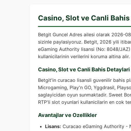
Casino, Slot ve Canli Bahi
Betgit Guncel Adres ailesi olarak 2026-08-07
sizinle paylasiyoruz. Betgit, 2026 yili itib
eGaming Authority lisansi (No: 8048/JAZ) 
kullanicilarinin verilerini koruma altina alir.
Casino, Slot ve Canli Bahis Detaylari
Betgit'in curacao lisansli guvenilir bahis 
Microgaming, Play'n GO, Yggdrasil, Plays
saglayicidan oyun sunmaktadir. Sweet Bo
RTP'li slot oyunlari kullanicilarin en cok ter
Avantajlar ve Ozellikler
Lisans:
Curacao eGaming Authority - No