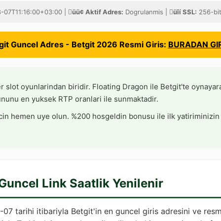
-07T11:16:00+03:00 |
üü¢ Aktif Adres:
Dogrulanmis |
üîí SSL:
256-bit
it Guncel Adres - Betgit 2026 Resmi Giris:
BURADAN GIRI
r slot oyunlarindan biridir. Floating Dragon ile Betgit'te oynayar
yununu en yuksek RTP oranlari ile sunmaktadir.
in hemen uye olun. %200 hosgeldin bonusu ile ilk yatiriminizin
Guncel Link Saatlik Yenilenir
 tarihi itibariyla Betgit'in en guncel giris adresini ve resmi