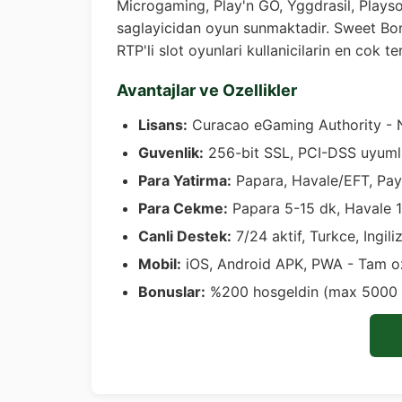
Microgaming, Play'n GO, Yggdrasil, Plays
saglayicidan oyun sunmaktadir. Sweet Bo
RTP'li slot oyunlari kullanicilarin en cok ter
Avantajlar ve Ozellikler
Lisans:
Curacao eGaming Authority - No
Guvenlik:
256-bit SSL, PCI-DSS uyumlu
Para Yatirma:
Papara, Havale/EFT, Payc
Para Cekme:
Papara 5-15 dk, Havale 1
Canli Destek:
7/24 aktif, Turkce, Ingil
Mobil:
iOS, Android APK, PWA - Tam oze
Bonuslar:
%200 hosgeldin (max 5000 T