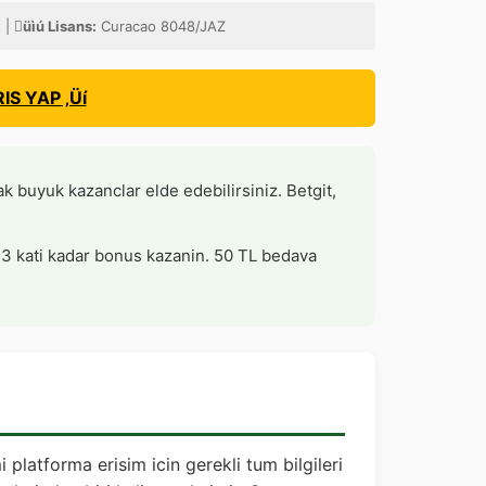
 |
üìú Lisans:
Curacao 8048/JAZ
S YAP ‚Üí
ak buyuk kazanclar elde edebilirsiniz. Betgit,
 3 kati kadar bonus kazanin. 50 TL bedava
 platforma erisim icin gerekli tum bilgileri