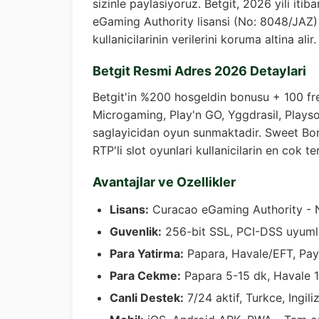
sizinle paylasiyoruz. Betgit, 2026 yili itib
eGaming Authority lisansi (No: 8048/JAZ) 
kullanicilarinin verilerini koruma altina alir.
Betgit Resmi Adres 2026 Detaylari
Betgit'in %200 hosgeldin bonusu + 100 free
Microgaming, Play'n GO, Yggdrasil, Plays
saglayicidan oyun sunmaktadir. Sweet Bo
RTP'li slot oyunlari kullanicilarin en cok ter
Avantajlar ve Ozellikler
Lisans:
Curacao eGaming Authority - No
Guvenlik:
256-bit SSL, PCI-DSS uyumlu
Para Yatirma:
Papara, Havale/EFT, Payc
Para Cekme:
Papara 5-15 dk, Havale 1
Canli Destek:
7/24 aktif, Turkce, Ingil