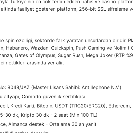
ariyla Turkiye'nin en cok tercih edilen bahis ve casino platfo
altinda faaliyet gosteren platform, 256-bit SSL sifreleme v
 spin ozelligi, sektorde fark yaratan unsurlardan biridir. P
on, Habanero, Wazdan, Quickspin, Push Gaming ve Nolimit C
nanza, Gates of Olympus, Sugar Rush, Mega Joker (RTP %9
cih ettikleri arasinda yer alir.
: 8048/JAZ (Master Lisans Sahibi: Antillephone N.V.)
 altyapi, Comodo guvenlik sertifikasi
ell, Kredi Karti, Bitcoin, USDT (TRC20/ERC20), Ethereum, 
5-30 dk, Kripto 30 dk - 2 saat (Min 100 TL)
izce, Almanca destek - Ortalama 30 sn yanit