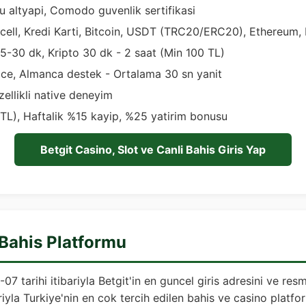
 altyapi, Comodo guvenlik sertifikasi
ell, Kredi Karti, Bitcoin, USDT (TRC20/ERC20), Ethereum, 
5-30 dk, Kripto 30 dk - 2 saat (Min 100 TL)
izce, Almanca destek - Ortalama 30 sn yanit
llikli native deneyim
L), Haftalik %15 kayip, %25 yatirim bonusu
Betgit Casino, Slot ve Canli Bahis Giris Yap
 Bahis Platformu
 tarihi itibariyla Betgit'in en guncel giris adresini ve resmi
ariyla Turkiye'nin en cok tercih edilen bahis ve casino platfo