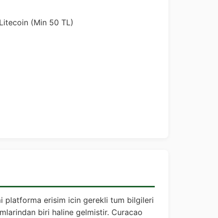
Litecoin (Min 50 TL)
 platforma erisim icin gerekli tum bilgileri
rmlarindan biri haline gelmistir. Curacao