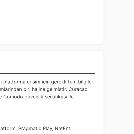
 platforma erisim icin gerekli tum bilgileri
rmlarindan biri haline gelmistir. Curacao
e Comodo guvenlik sertifikasi ile
Platform, Pragmatic Play, NetEnt,