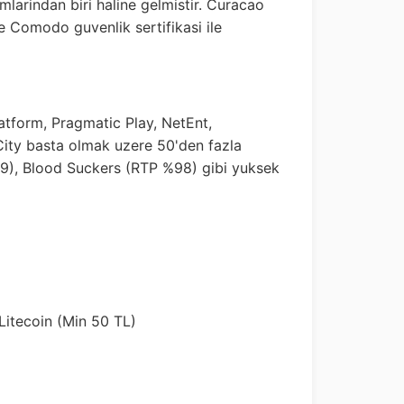
rmlarindan biri haline gelmistir. Curacao
e Comodo guvenlik sertifikasi ile
latform, Pragmatic Play, NetEnt,
ity basta olmak uzere 50'den fazla
9), Blood Suckers (RTP %98) gibi yuksek
Litecoin (Min 50 TL)