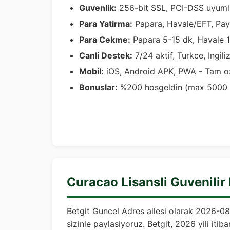
Guvenlik:
256-bit SSL, PCI-DSS uyumlu
Para Yatirma:
Papara, Havale/EFT, Payc
Para Cekme:
Papara 5-15 dk, Havale 1
Canli Destek:
7/24 aktif, Turkce, Ingil
Mobil:
iOS, Android APK, PWA - Tam oze
Bonuslar:
%200 hosgeldin (max 5000 T
Curacao Lisansli Guvenilir
Betgit Guncel Adres ailesi olarak 2026-08-07
sizinle paylasiyoruz. Betgit, 2026 yili itib