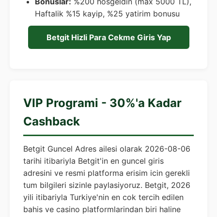
Bonuslar:
%200 hosgeldin (max 5000 TL),
Haftalik %15 kayip, %25 yatirim bonusu
Betgit Hizli Para Cekme Giris Yap
VIP Programi - 30%'a Kadar
Cashback
Betgit Guncel Adres ailesi olarak 2026-08-06
tarihi itibariyla Betgit'in en guncel giris
adresini ve resmi platforma erisim icin gerekli
tum bilgileri sizinle paylasiyoruz. Betgit, 2026
yili itibariyla Turkiye'nin en cok tercih edilen
bahis ve casino platformlarindan biri haline