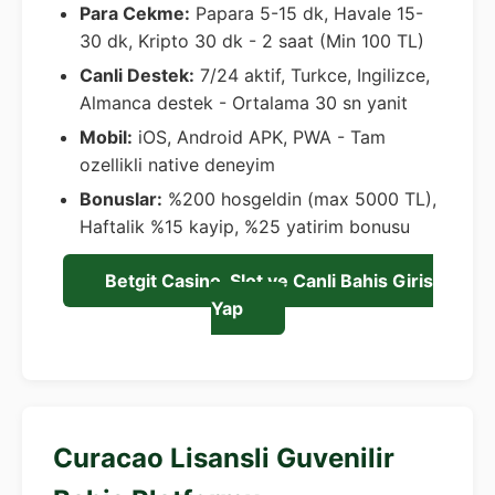
Para Cekme:
Papara 5-15 dk, Havale 15-
30 dk, Kripto 30 dk - 2 saat (Min 100 TL)
Canli Destek:
7/24 aktif, Turkce, Ingilizce,
Almanca destek - Ortalama 30 sn yanit
Mobil:
iOS, Android APK, PWA - Tam
ozellikli native deneyim
Bonuslar:
%200 hosgeldin (max 5000 TL),
Haftalik %15 kayip, %25 yatirim bonusu
Betgit Casino, Slot ve Canli Bahis Giris
Yap
Curacao Lisansli Guvenilir