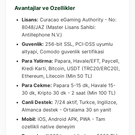
Avantajlar ve Ozellikler
Lisans:
Curacao eGaming Authority - No:
8048/JAZ (Master Lisans Sahibi:
Antillephone N.V.)
Guvenlik:
256-bit SSL, PCI-DSS uyumlu
altyapi, Comodo guvenlik sertifikasi
Para Yatirma:
Papara, Havale/EFT, Paycell,
Kredi Karti, Bitcoin, USDT (TRC20/ERC20),
Ethereum, Litecoin (Min 50 TL)
Para Cekme:
Papara 5-15 dk, Havale 15-
30 dk, Kripto 30 dk - 2 saat (Min 100 TL)
Canli Destek:
7/24 aktif, Turkce, Ingilizce,
Almanca destek - Ortalama 30 sn yanit
Mobil:
iOS, Android APK, PWA - Tam
ozellikli native deneyim