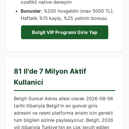
ozellikli native deneyim
Bonuslar:
%200 hosgeldin (max 5000 TL),
Haftalik %15 kayip, %25 yatirim bonusu
Betgit VIP Programi Giris Yap
81 Il'de 7 Milyon Aktif
Kullanici
Betgit Guncel Adres ailesi olarak 2026-08-06
tarihi itibariyla Betgit'in en guncel giris
adresini ve resmi platforma erisim icin gerekli
tum bilgileri sizinle paylasiyoruz. Betgit, 2026
yili itibariyla Turkiye'nin en cok tercih edilen