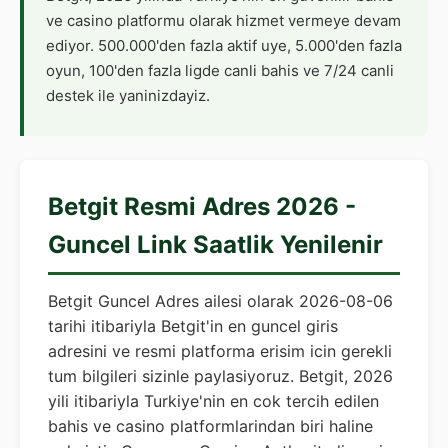
ve casino platformu olarak hizmet vermeye devam
ediyor. 500.000'den fazla aktif uye, 5.000'den fazla
oyun, 100'den fazla ligde canli bahis ve 7/24 canli
destek ile yaninizdayiz.
Betgit Resmi Adres 2026 -
Guncel Link Saatlik Yenilenir
Betgit Guncel Adres ailesi olarak 2026-08-06
tarihi itibariyla Betgit'in en guncel giris
adresini ve resmi platforma erisim icin gerekli
tum bilgileri sizinle paylasiyoruz. Betgit, 2026
yili itibariyla Turkiye'nin en cok tercih edilen
bahis ve casino platformlarindan biri haline