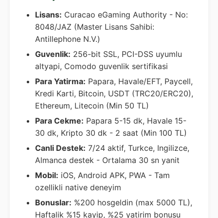
Lisans:
Curacao eGaming Authority - No:
8048/JAZ (Master Lisans Sahibi:
Antillephone N.V.)
Guvenlik:
256-bit SSL, PCI-DSS uyumlu
altyapi, Comodo guvenlik sertifikasi
Para Yatirma:
Papara, Havale/EFT, Paycell,
Kredi Karti, Bitcoin, USDT (TRC20/ERC20),
Ethereum, Litecoin (Min 50 TL)
Para Cekme:
Papara 5-15 dk, Havale 15-
30 dk, Kripto 30 dk - 2 saat (Min 100 TL)
Canli Destek:
7/24 aktif, Turkce, Ingilizce,
Almanca destek - Ortalama 30 sn yanit
Mobil:
iOS, Android APK, PWA - Tam
ozellikli native deneyim
Bonuslar:
%200 hosgeldin (max 5000 TL),
Haftalik %15 kayip, %25 yatirim bonusu