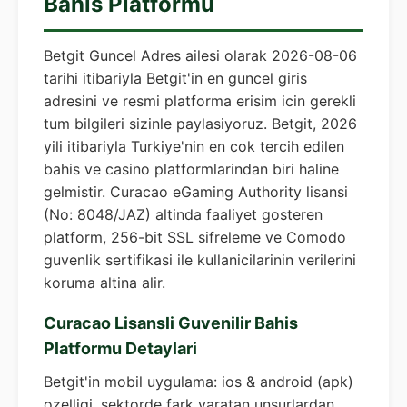
Bahis Platformu
Betgit Guncel Adres ailesi olarak 2026-08-06
tarihi itibariyla Betgit'in en guncel giris
adresini ve resmi platforma erisim icin gerekli
tum bilgileri sizinle paylasiyoruz. Betgit, 2026
yili itibariyla Turkiye'nin en cok tercih edilen
bahis ve casino platformlarindan biri haline
gelmistir. Curacao eGaming Authority lisansi
(No: 8048/JAZ) altinda faaliyet gosteren
platform, 256-bit SSL sifreleme ve Comodo
guvenlik sertifikasi ile kullanicilarinin verilerini
koruma altina alir.
Curacao Lisansli Guvenilir Bahis
Platformu Detaylari
Betgit'in mobil uygulama: ios & android (apk)
ozelligi, sektorde fark yaratan unsurlardan