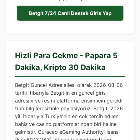
Betgit 7/24 Canli Destek Giris Yap
Hizli Para Cekme - Papara 5
Dakika, Kripto 30 Dakika
Betgit Guncel Adres ailesi olarak 2026-08-06
tarihi itibariyla Betgit'in en guncel giris
adresini ve resmi platforma erisim icin gerekli
tum bilgileri sizinle paylasiyoruz. Betgit, 2026
yili itibariyla Turkiye'nin en cok tercih edilen
bahis ve casino platformlarindan biri haline
gelmistir. Curacao eGaming Authority lisansi
(No: 8048/JAZ) altinda faaliyet gosteren