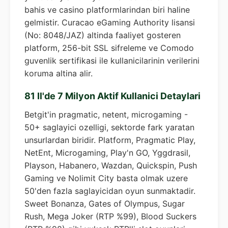
bahis ve casino platformlarindan biri haline
gelmistir. Curacao eGaming Authority lisansi
(No: 8048/JAZ) altinda faaliyet gosteren
platform, 256-bit SSL sifreleme ve Comodo
guvenlik sertifikasi ile kullanicilarinin verilerini
koruma altina alir.
81 Il'de 7 Milyon Aktif Kullanici Detaylari
Betgit'in pragmatic, netent, microgaming -
50+ saglayici ozelligi, sektorde fark yaratan
unsurlardan biridir. Platform, Pragmatic Play,
NetEnt, Microgaming, Play'n GO, Yggdrasil,
Playson, Habanero, Wazdan, Quickspin, Push
Gaming ve Nolimit City basta olmak uzere
50'den fazla saglayicidan oyun sunmaktadir.
Sweet Bonanza, Gates of Olympus, Sugar
Rush, Mega Joker (RTP %99), Blood Suckers