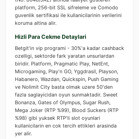
platform, 256-bit SSL sifreleme ve Comodo
guvenlik sertifikasi ile kullanicilarinin verilerini
koruma altina alir.
Hizli Para Cekme Detaylari
Betgit'in vip programi - 30%'a kadar cashback
ozelligi, sektorde fark yaratan unsurlardan
biridir. Platform, Pragmatic Play, NetEnt,
Microgaming, Play'n GO, Yggdrasil, Playson,
Habanero, Wazdan, Quickspin, Push Gaming
ve Nolimit City basta olmak uzere 50'den
fazla saglayicidan oyun sunmaktadir. Sweet
Bonanza, Gates of Olympus, Sugar Rush,
Mega Joker (RTP %99), Blood Suckers (RTP
%98) gibi yuksek RTP'li slot oyunlari
kullanicilarin en cok tercih ettikleri arasinda
yer alir.