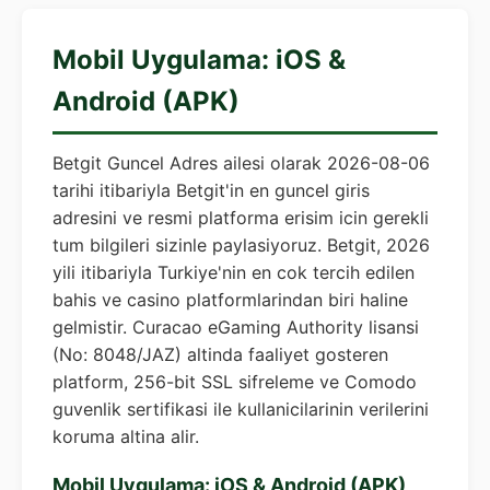
Mobil Uygulama: iOS &
Android (APK)
Betgit Guncel Adres ailesi olarak 2026-08-06
tarihi itibariyla Betgit'in en guncel giris
adresini ve resmi platforma erisim icin gerekli
tum bilgileri sizinle paylasiyoruz. Betgit, 2026
yili itibariyla Turkiye'nin en cok tercih edilen
bahis ve casino platformlarindan biri haline
gelmistir. Curacao eGaming Authority lisansi
(No: 8048/JAZ) altinda faaliyet gosteren
platform, 256-bit SSL sifreleme ve Comodo
guvenlik sertifikasi ile kullanicilarinin verilerini
koruma altina alir.
Mobil Uygulama: iOS & Android (APK)