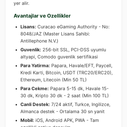
yer alir.
Avantajlar ve Ozellikler
Lisans:
Curacao eGaming Authority - No:
8048/JAZ (Master Lisans Sahibi:
Antillephone N.V.)
Guvenlik:
256-bit SSL, PCI-DSS uyumlu
altyapi, Comodo guvenlik sertifikasi
Para Yatirma:
Papara, Havale/EFT, Paycell,
Kredi Karti, Bitcoin, USDT (TRC20/ERC20),
Ethereum, Litecoin (Min 50 TL)
Para Cekme:
Papara 5-15 dk, Havale 15-
30 dk, Kripto 30 dk - 2 saat (Min 100 TL)
Canli Destek:
7/24 aktif, Turkce, Ingilizce,
Almanca destek - Ortalama 30 sn yanit
Mobil:
iOS, Android APK, PWA - Tam