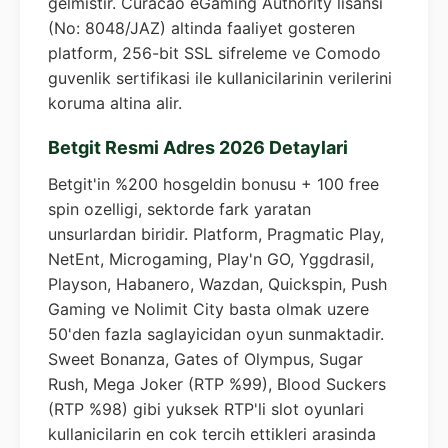
gelmistir. Curacao eGaming Authority lisansi
(No: 8048/JAZ) altinda faaliyet gosteren
platform, 256-bit SSL sifreleme ve Comodo
guvenlik sertifikasi ile kullanicilarinin verilerini
koruma altina alir.
Betgit Resmi Adres 2026 Detaylari
Betgit'in %200 hosgeldin bonusu + 100 free
spin ozelligi, sektorde fark yaratan
unsurlardan biridir. Platform, Pragmatic Play,
NetEnt, Microgaming, Play'n GO, Yggdrasil,
Playson, Habanero, Wazdan, Quickspin, Push
Gaming ve Nolimit City basta olmak uzere
50'den fazla saglayicidan oyun sunmaktadir.
Sweet Bonanza, Gates of Olympus, Sugar
Rush, Mega Joker (RTP %99), Blood Suckers
(RTP %98) gibi yuksek RTP'li slot oyunlari
kullanicilarin en cok tercih ettikleri arasinda