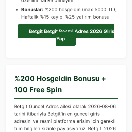
ozellikli native deneyim
Bonuslar:
%200 hosgeldin (max 5000 TL),
Haftalik %15 kayip, %25 yatirim bonusu
Betgit Betgit Resmi Adres 2026 Giris
Yap
%200 Hosgeldin Bonusu +
100 Free Spin
Betgit Guncel Adres ailesi olarak 2026-08-06
tarihi itibariyla Betgit'in en guncel giris
adresini ve resmi platforma erisim icin gerekli
tum bilgileri sizinle paylasiyoruz. Betgit, 2026