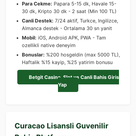
Para Cekme:
Papara 5-15 dk, Havale 15-
30 dk, Kripto 30 dk - 2 saat (Min 100 TL)
Canli Destek:
7/24 aktif, Turkce, Ingilizce,
Almanca destek - Ortalama 30 sn yanit
Mobil:
iOS, Android APK, PWA - Tam
ozellikli native deneyim
Bonuslar:
%200 hosgeldin (max 5000 TL),
Haftalik %15 kayip, %25 yatirim bonusu
Betgit Casino, Slot ve Canli Bahis Giris
Yap
Curacao Lisansli Guvenilir