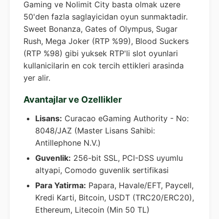
Gaming ve Nolimit City basta olmak uzere
50'den fazla saglayicidan oyun sunmaktadir.
Sweet Bonanza, Gates of Olympus, Sugar
Rush, Mega Joker (RTP %99), Blood Suckers
(RTP %98) gibi yuksek RTP'li slot oyunlari
kullanicilarin en cok tercih ettikleri arasinda
yer alir.
Avantajlar ve Ozellikler
Lisans:
Curacao eGaming Authority - No:
8048/JAZ (Master Lisans Sahibi:
Antillephone N.V.)
Guvenlik:
256-bit SSL, PCI-DSS uyumlu
altyapi, Comodo guvenlik sertifikasi
Para Yatirma:
Papara, Havale/EFT, Paycell,
Kredi Karti, Bitcoin, USDT (TRC20/ERC20),
Ethereum, Litecoin (Min 50 TL)