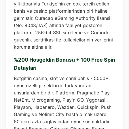
yili itibariyla Turkiye'nin en cok tercih edilen
bahis ve casino platformlarindan biri haline
gelmistir. Curacao eGaming Authority lisansi
(No: 8048/JAZ) altinda faaliyet gosteren
platform, 256-bit SSL sifreleme ve Comodo
guvenlik sertifikasi ile kullanicilarinin verilerini
koruma altina alir.
%200 Hosgeldin Bonusu + 100 Free Spin
Detaylari
Betgit'in casino, slot ve canli bahis - 5000+
oyun ozelligi, sektorde fark yaratan
unsurlardan biridir. Platform, Pragmatic Play,
NetEnt, Microgaming, Play'n GO, Yggdrasil,
Playson, Habanero, Wazdan, Quickspin, Push
Gaming ve Nolimit City basta olmak uzere
50'den fazla saglayicidan oyun sunmaktadir.
Sweet Bonanza, Gates of Olympus, Sugar