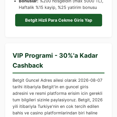
Bonuslar:
%200 hosgeldin (max 5000 TL),
Haftalik %15 kayip, %25 yatirim bonusu
Betgit Hizli Para Cekme Giris Yap
VIP Programi - 30%'a Kadar
Cashback
Betgit Guncel Adres ailesi olarak 2026-08-07
tarihi itibariyla Betgit'in en guncel giris
adresini ve resmi platforma erisim icin gerekli
tum bilgileri sizinle paylasiyoruz. Betgit, 2026
yili itibariyla Turkiye'nin en cok tercih edilen
bahis ve casino platformlarindan biri haline