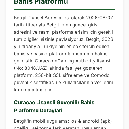
Bahis Platformu
Betgit Guncel Adres ailesi olarak 2026-08-07
tarihi itibariyla Betgit'in en guncel giris
adresini ve resmi platforma erisim icin gerekli
tum bilgileri sizinle paylasiyoruz. Betgit, 2026
yili itibariyla Turkiye'nin en cok tercih edilen
bahis ve casino platformlarindan biri haline
gelmistir. Curacao eGaming Authority lisansi
(No: 8048/JAZ) altinda faaliyet gosteren
platform, 256-bit SSL sifreleme ve Comodo
guvenlik sertifikasi ile kullanicilarinin verilerini
koruma altina alir.
Curacao Lisansli Guvenilir Bahis
Platformu Detaylari
Betgit'in mobil uygulama: ios & android (apk)
ozelligi, sektorde fark yaratan unsurlardan