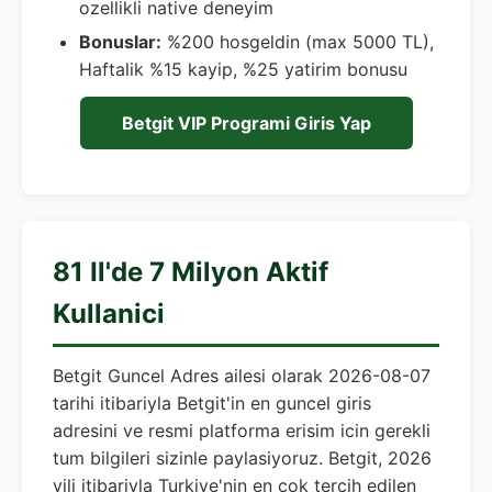
ozellikli native deneyim
Bonuslar:
%200 hosgeldin (max 5000 TL),
Haftalik %15 kayip, %25 yatirim bonusu
Betgit VIP Programi Giris Yap
81 Il'de 7 Milyon Aktif
Kullanici
Betgit Guncel Adres ailesi olarak 2026-08-07
tarihi itibariyla Betgit'in en guncel giris
adresini ve resmi platforma erisim icin gerekli
tum bilgileri sizinle paylasiyoruz. Betgit, 2026
yili itibariyla Turkiye'nin en cok tercih edilen