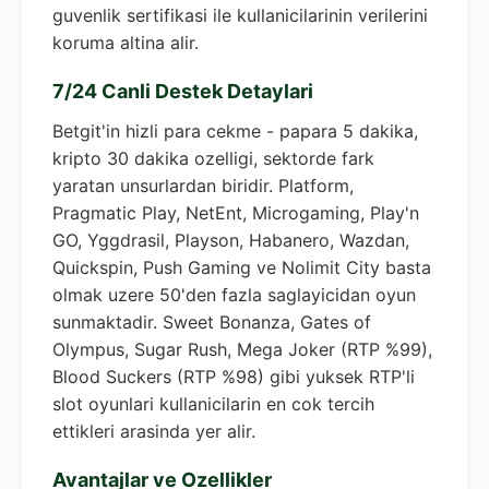
guvenlik sertifikasi ile kullanicilarinin verilerini
koruma altina alir.
7/24 Canli Destek Detaylari
Betgit'in hizli para cekme - papara 5 dakika,
kripto 30 dakika ozelligi, sektorde fark
yaratan unsurlardan biridir. Platform,
Pragmatic Play, NetEnt, Microgaming, Play'n
GO, Yggdrasil, Playson, Habanero, Wazdan,
Quickspin, Push Gaming ve Nolimit City basta
olmak uzere 50'den fazla saglayicidan oyun
sunmaktadir. Sweet Bonanza, Gates of
Olympus, Sugar Rush, Mega Joker (RTP %99),
Blood Suckers (RTP %98) gibi yuksek RTP'li
slot oyunlari kullanicilarin en cok tercih
ettikleri arasinda yer alir.
Avantajlar ve Ozellikler