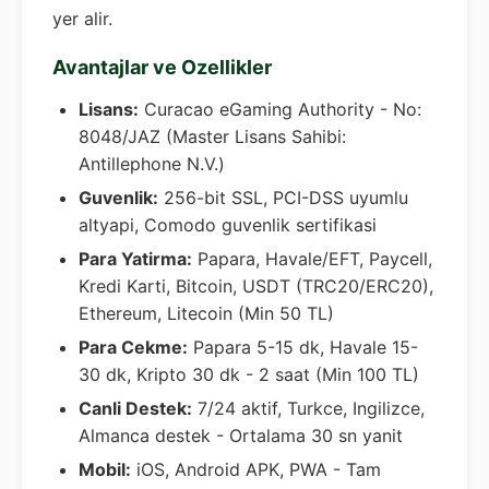
yer alir.
Avantajlar ve Ozellikler
Lisans:
Curacao eGaming Authority - No:
8048/JAZ (Master Lisans Sahibi:
Antillephone N.V.)
Guvenlik:
256-bit SSL, PCI-DSS uyumlu
altyapi, Comodo guvenlik sertifikasi
Para Yatirma:
Papara, Havale/EFT, Paycell,
Kredi Karti, Bitcoin, USDT (TRC20/ERC20),
Ethereum, Litecoin (Min 50 TL)
Para Cekme:
Papara 5-15 dk, Havale 15-
30 dk, Kripto 30 dk - 2 saat (Min 100 TL)
Canli Destek:
7/24 aktif, Turkce, Ingilizce,
Almanca destek - Ortalama 30 sn yanit
Mobil:
iOS, Android APK, PWA - Tam