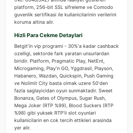
platform, 256-bit SSL sifreleme ve Comodo
guvenlik sertifikasi ile kullanicilarinin verilerini
koruma altina alir.
Hizli Para Cekme Detaylari
Betgit'in vip programi - 30%'a kadar cashback
ozelligi, sektorde fark yaratan unsurlardan
biridir. Platform, Pragmatic Play, NetEnt,
Microgaming, Play'n GO, Yggdrasil, Playson,
Habanero, Wazdan, Quickspin, Push Gaming
ve Nolimit City basta olmak uzere 50'den
fazla saglayicidan oyun sunmaktadir. Sweet
Bonanza, Gates of Olympus, Sugar Rush,
Mega Joker (RTP %99), Blood Suckers (RTP
%98) gibi yuksek RTP'li slot oyunlari
kullanicilarin en cok tercih ettikleri arasinda
yer alir.