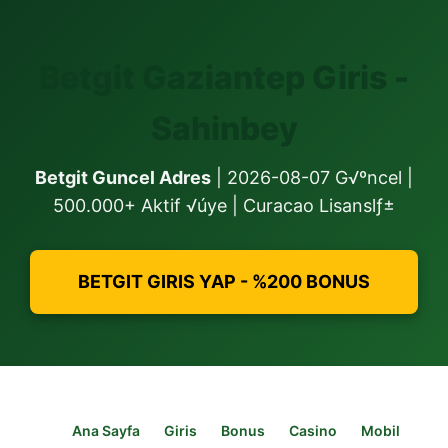
Betgit Gaziantep Giris -
Sahinbey
Betgit Guncel Adres
| 2026-08-07 G√ºncel |
500.000+ Aktif √úye | Curacao Lisanslƒ±
BETGIT GIRIS YAP - %200 BONUS
Ana Sayfa
Giris
Bonus
Casino
Mobil