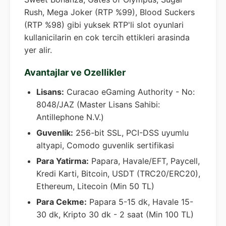
Rush, Mega Joker (RTP %99), Blood Suckers
(RTP %98) gibi yuksek RTP'li slot oyunlari
kullanicilarin en cok tercih ettikleri arasinda
yer alir.
Avantajlar ve Ozellikler
Lisans:
Curacao eGaming Authority - No:
8048/JAZ (Master Lisans Sahibi:
Antillephone N.V.)
Guvenlik:
256-bit SSL, PCI-DSS uyumlu
altyapi, Comodo guvenlik sertifikasi
Para Yatirma:
Papara, Havale/EFT, Paycell,
Kredi Karti, Bitcoin, USDT (TRC20/ERC20),
Ethereum, Litecoin (Min 50 TL)
Para Cekme:
Papara 5-15 dk, Havale 15-
30 dk, Kripto 30 dk - 2 saat (Min 100 TL)