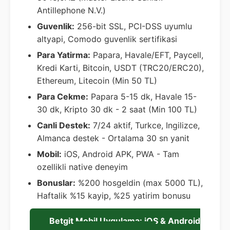
Antillephone N.V.)
Guvenlik:
256-bit SSL, PCI-DSS uyumlu
altyapi, Comodo guvenlik sertifikasi
Para Yatirma:
Papara, Havale/EFT, Paycell,
Kredi Karti, Bitcoin, USDT (TRC20/ERC20),
Ethereum, Litecoin (Min 50 TL)
Para Cekme:
Papara 5-15 dk, Havale 15-
30 dk, Kripto 30 dk - 2 saat (Min 100 TL)
Canli Destek:
7/24 aktif, Turkce, Ingilizce,
Almanca destek - Ortalama 30 sn yanit
Mobil:
iOS, Android APK, PWA - Tam
ozellikli native deneyim
Bonuslar:
%200 hosgeldin (max 5000 TL),
Haftalik %15 kayip, %25 yatirim bonusu
Betgit Mobil Uygulama: iOS & Android