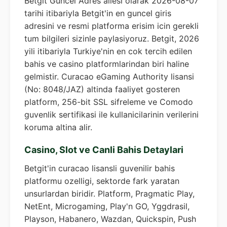
Betgit Guncel Adres ailesi olarak 2026-08-07
tarihi itibariyla Betgit'in en guncel giris
adresini ve resmi platforma erisim icin gerekli
tum bilgileri sizinle paylasiyoruz. Betgit, 2026
yili itibariyla Turkiye'nin en cok tercih edilen
bahis ve casino platformlarindan biri haline
gelmistir. Curacao eGaming Authority lisansi
(No: 8048/JAZ) altinda faaliyet gosteren
platform, 256-bit SSL sifreleme ve Comodo
guvenlik sertifikasi ile kullanicilarinin verilerini
koruma altina alir.
Casino, Slot ve Canli Bahis Detaylari
Betgit'in curacao lisansli guvenilir bahis
platformu ozelligi, sektorde fark yaratan
unsurlardan biridir. Platform, Pragmatic Play,
NetEnt, Microgaming, Play'n GO, Yggdrasil,
Playson, Habanero, Wazdan, Quickspin, Push