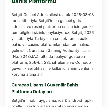
Bahis Platformu
Betgit Guncel Adres ailesi olarak 2026-08-08
tarihi itibariyla Betgit'in en guncel giris
adresini ve resmi platforma erisim icin gerekli
tum bilgileri sizinle paylasiyoruz. Betgit, 2026
yili itibariyla Turkiye'nin en cok tercih edilen
bahis ve casino platformlarindan biri haline
gelmistir. Curacao eGaming Authority lisansi
(No: 8048/JAZ) altinda faaliyet gosteren
platform, 256-bit SSL sifreleme ve Comodo
guvenlik sertifikasi ile kullanicilarinin verilerini
koruma altina alir.
Curacao Lisansli Guvenilir Bahis
Platformu Detaylari
Betgit'in mobil uygulama: ios & android (apk)
ozelligi, sektorde fark yaratan unsurlardan