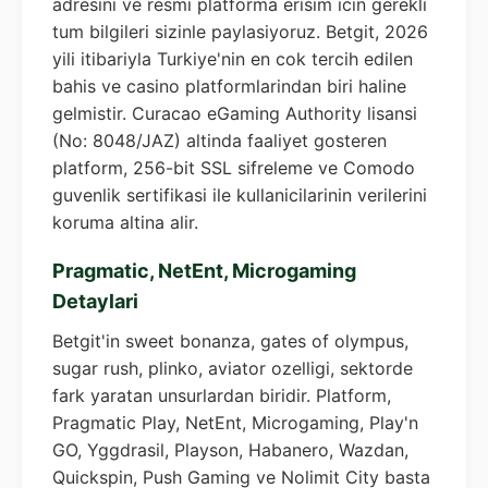
adresini ve resmi platforma erisim icin gerekli
tum bilgileri sizinle paylasiyoruz. Betgit, 2026
yili itibariyla Turkiye'nin en cok tercih edilen
bahis ve casino platformlarindan biri haline
gelmistir. Curacao eGaming Authority lisansi
(No: 8048/JAZ) altinda faaliyet gosteren
platform, 256-bit SSL sifreleme ve Comodo
guvenlik sertifikasi ile kullanicilarinin verilerini
koruma altina alir.
Pragmatic, NetEnt, Microgaming
Detaylari
Betgit'in sweet bonanza, gates of olympus,
sugar rush, plinko, aviator ozelligi, sektorde
fark yaratan unsurlardan biridir. Platform,
Pragmatic Play, NetEnt, Microgaming, Play'n
GO, Yggdrasil, Playson, Habanero, Wazdan,
Quickspin, Push Gaming ve Nolimit City basta