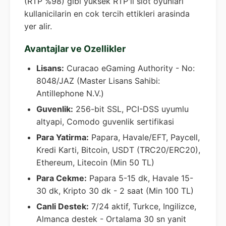
(RTP %98) gibi yuksek RTP'li slot oyunlari
kullanicilarin en cok tercih ettikleri arasinda
yer alir.
Avantajlar ve Ozellikler
Lisans:
Curacao eGaming Authority - No:
8048/JAZ (Master Lisans Sahibi:
Antillephone N.V.)
Guvenlik:
256-bit SSL, PCI-DSS uyumlu
altyapi, Comodo guvenlik sertifikasi
Para Yatirma:
Papara, Havale/EFT, Paycell,
Kredi Karti, Bitcoin, USDT (TRC20/ERC20),
Ethereum, Litecoin (Min 50 TL)
Para Cekme:
Papara 5-15 dk, Havale 15-
30 dk, Kripto 30 dk - 2 saat (Min 100 TL)
Canli Destek:
7/24 aktif, Turkce, Ingilizce,
Almanca destek - Ortalama 30 sn yanit