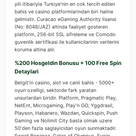
yili itibariyla Turkiye'nin en cok tercih edilen
bahis ve casino platformlarindan biri haline
gelmistir. Curacao eGaming Authority lisansi
(No: 8048/JAZ) altinda faaliyet gosteren
platform, 256-bit SSL sifreleme ve Comodo
guvenlik sertifikasi ile kullanicilarinin verilerini
koruma altina alir.
%200 Hosgeldin Bonusu + 100 Free Spin
Detaylari
Betgit'in casino, slot ve canli bahis - 5000+
oyun ozelligi, sektorde fark yaratan
unsurlardan biridir. Platform, Pragmatic Play,
NetEnt, Microgaming, Play'n GO, Yggdrasil,
Playson, Habanero, Wazdan, Quickspin, Push
Gaming ve Nolimit City basta olmak uzere
50'den fazla saglayicidan oyun sunmaktadir.
Sweet Bonanza, Gates of Olympus, Sugar