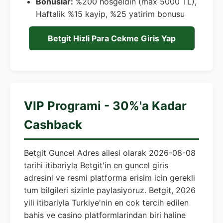
Bonuslar:
%200 hosgeldin (max 5000 TL),
Haftalik %15 kayip, %25 yatirim bonusu
Betgit Hizli Para Cekme Giris Yap
VIP Programi - 30%'a Kadar
Cashback
Betgit Guncel Adres ailesi olarak 2026-08-08
tarihi itibariyla Betgit'in en guncel giris
adresini ve resmi platforma erisim icin gerekli
tum bilgileri sizinle paylasiyoruz. Betgit, 2026
yili itibariyla Turkiye'nin en cok tercih edilen
bahis ve casino platformlarindan biri haline