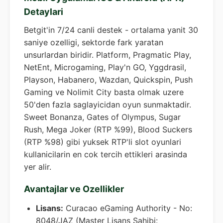
Detaylari
Betgit'in 7/24 canli destek - ortalama yanit 30
saniye ozelligi, sektorde fark yaratan
unsurlardan biridir. Platform, Pragmatic Play,
NetEnt, Microgaming, Play'n GO, Yggdrasil,
Playson, Habanero, Wazdan, Quickspin, Push
Gaming ve Nolimit City basta olmak uzere
50'den fazla saglayicidan oyun sunmaktadir.
Sweet Bonanza, Gates of Olympus, Sugar
Rush, Mega Joker (RTP %99), Blood Suckers
(RTP %98) gibi yuksek RTP'li slot oyunlari
kullanicilarin en cok tercih ettikleri arasinda
yer alir.
Avantajlar ve Ozellikler
Lisans:
Curacao eGaming Authority - No:
8048/JAZ (Master Lisans Sahibi: