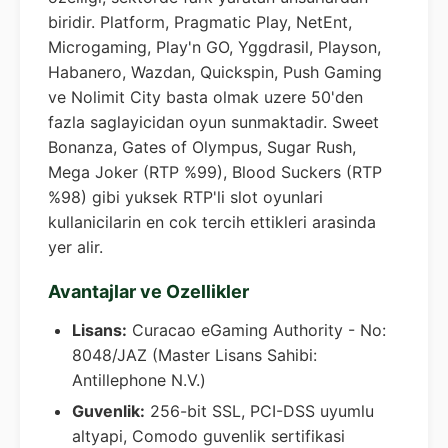
biridir. Platform, Pragmatic Play, NetEnt,
Microgaming, Play'n GO, Yggdrasil, Playson,
Habanero, Wazdan, Quickspin, Push Gaming
ve Nolimit City basta olmak uzere 50'den
fazla saglayicidan oyun sunmaktadir. Sweet
Bonanza, Gates of Olympus, Sugar Rush,
Mega Joker (RTP %99), Blood Suckers (RTP
%98) gibi yuksek RTP'li slot oyunlari
kullanicilarin en cok tercih ettikleri arasinda
yer alir.
Avantajlar ve Ozellikler
Lisans:
Curacao eGaming Authority - No:
8048/JAZ (Master Lisans Sahibi:
Antillephone N.V.)
Guvenlik:
256-bit SSL, PCI-DSS uyumlu
altyapi, Comodo guvenlik sertifikasi