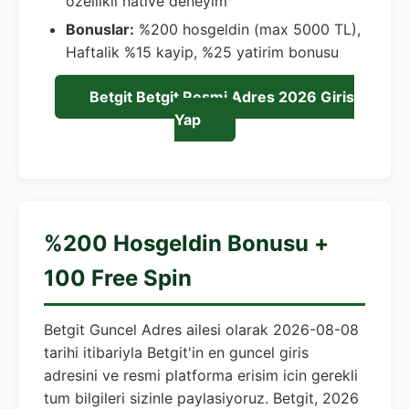
ozellikli native deneyim
Bonuslar:
%200 hosgeldin (max 5000 TL),
Haftalik %15 kayip, %25 yatirim bonusu
Betgit Betgit Resmi Adres 2026 Giris
Yap
%200 Hosgeldin Bonusu +
100 Free Spin
Betgit Guncel Adres ailesi olarak 2026-08-08
tarihi itibariyla Betgit'in en guncel giris
adresini ve resmi platforma erisim icin gerekli
tum bilgileri sizinle paylasiyoruz. Betgit, 2026