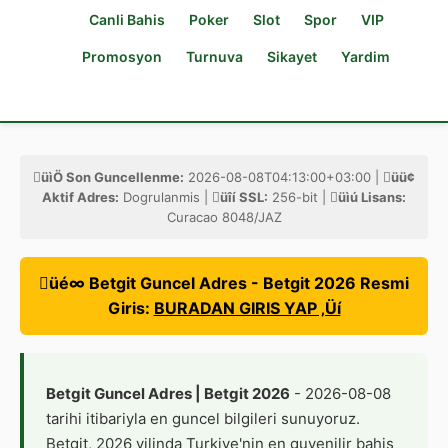
Canli Bahis
Poker
Slot
Spor
VIP
Promosyon
Turnuva
Sikayet
Yardim
üìÖ Son Guncellenme:
2026-08-08T04:13:00+03:00 |
üü¢
Aktif Adres:
Dogrulanmis |
üîí SSL:
256-bit |
üìú Lisans:
Curacao 8048/JAZ
üé∞ Betgit Guncel Adres - Betgit 2026 Resmi
Giris:
BURADAN GIRIS YAP ‚Üí
Betgit Guncel Adres | Betgit 2026
- 2026-08-08
tarihi itibariyla en guncel bilgileri sunuyoruz.
Betgit, 2026 yilinda Turkiye'nin en guvenilir bahis