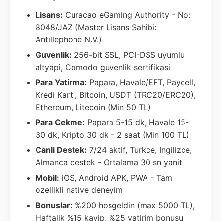
Lisans:
Curacao eGaming Authority - No:
8048/JAZ (Master Lisans Sahibi:
Antillephone N.V.)
Guvenlik:
256-bit SSL, PCI-DSS uyumlu
altyapi, Comodo guvenlik sertifikasi
Para Yatirma:
Papara, Havale/EFT, Paycell,
Kredi Karti, Bitcoin, USDT (TRC20/ERC20),
Ethereum, Litecoin (Min 50 TL)
Para Cekme:
Papara 5-15 dk, Havale 15-
30 dk, Kripto 30 dk - 2 saat (Min 100 TL)
Canli Destek:
7/24 aktif, Turkce, Ingilizce,
Almanca destek - Ortalama 30 sn yanit
Mobil:
iOS, Android APK, PWA - Tam
ozellikli native deneyim
Bonuslar:
%200 hosgeldin (max 5000 TL),
Haftalik %15 kayip, %25 yatirim bonusu