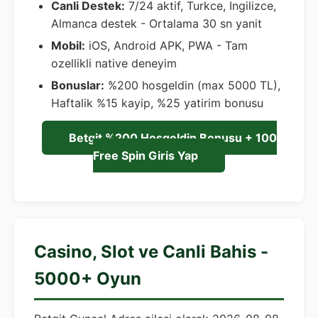
Canli Destek:
7/24 aktif, Turkce, Ingilizce,
Almanca destek - Ortalama 30 sn yanit
Mobil:
iOS, Android APK, PWA - Tam
ozellikli native deneyim
Bonuslar:
%200 hosgeldin (max 5000 TL),
Haftalik %15 kayip, %25 yatirim bonusu
Betgit %200 Hosgeldin Bonusu + 100
Free Spin Giris Yap
Casino, Slot ve Canli Bahis -
5000+ Oyun