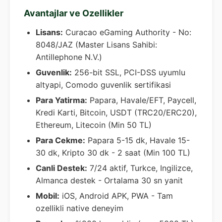
Avantajlar ve Ozellikler
Lisans:
Curacao eGaming Authority - No:
8048/JAZ (Master Lisans Sahibi:
Antillephone N.V.)
Guvenlik:
256-bit SSL, PCI-DSS uyumlu
altyapi, Comodo guvenlik sertifikasi
Para Yatirma:
Papara, Havale/EFT, Paycell,
Kredi Karti, Bitcoin, USDT (TRC20/ERC20),
Ethereum, Litecoin (Min 50 TL)
Para Cekme:
Papara 5-15 dk, Havale 15-
30 dk, Kripto 30 dk - 2 saat (Min 100 TL)
Canli Destek:
7/24 aktif, Turkce, Ingilizce,
Almanca destek - Ortalama 30 sn yanit
Mobil:
iOS, Android APK, PWA - Tam
ozellikli native deneyim