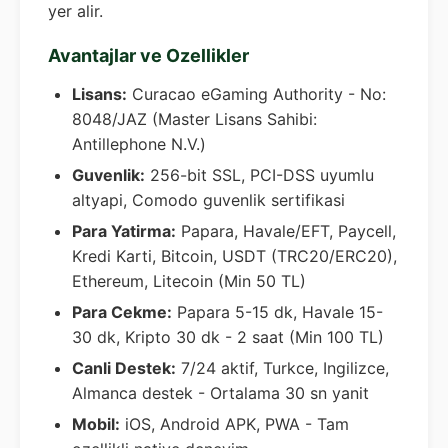
yer alir.
Avantajlar ve Ozellikler
Lisans:
Curacao eGaming Authority - No:
8048/JAZ (Master Lisans Sahibi:
Antillephone N.V.)
Guvenlik:
256-bit SSL, PCI-DSS uyumlu
altyapi, Comodo guvenlik sertifikasi
Para Yatirma:
Papara, Havale/EFT, Paycell,
Kredi Karti, Bitcoin, USDT (TRC20/ERC20),
Ethereum, Litecoin (Min 50 TL)
Para Cekme:
Papara 5-15 dk, Havale 15-
30 dk, Kripto 30 dk - 2 saat (Min 100 TL)
Canli Destek:
7/24 aktif, Turkce, Ingilizce,
Almanca destek - Ortalama 30 sn yanit
Mobil:
iOS, Android APK, PWA - Tam