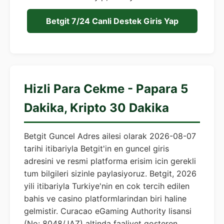
Betgit 7/24 Canli Destek Giris Yap
Hizli Para Cekme - Papara 5
Dakika, Kripto 30 Dakika
Betgit Guncel Adres ailesi olarak 2026-08-07
tarihi itibariyla Betgit'in en guncel giris
adresini ve resmi platforma erisim icin gerekli
tum bilgileri sizinle paylasiyoruz. Betgit, 2026
yili itibariyla Turkiye'nin en cok tercih edilen
bahis ve casino platformlarindan biri haline
gelmistir. Curacao eGaming Authority lisansi
(No: 8048/JAZ) altinda faaliyet gosteren