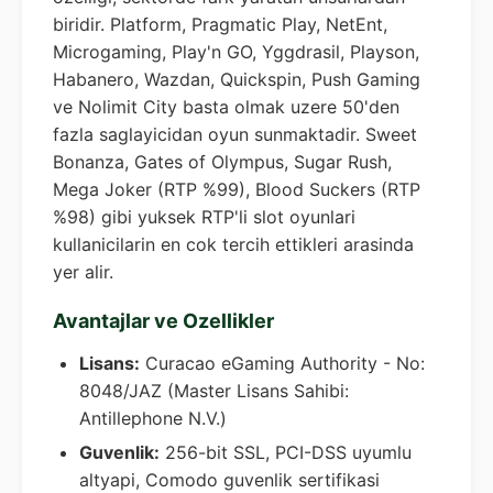
biridir. Platform, Pragmatic Play, NetEnt,
Microgaming, Play'n GO, Yggdrasil, Playson,
Habanero, Wazdan, Quickspin, Push Gaming
ve Nolimit City basta olmak uzere 50'den
fazla saglayicidan oyun sunmaktadir. Sweet
Bonanza, Gates of Olympus, Sugar Rush,
Mega Joker (RTP %99), Blood Suckers (RTP
%98) gibi yuksek RTP'li slot oyunlari
kullanicilarin en cok tercih ettikleri arasinda
yer alir.
Avantajlar ve Ozellikler
Lisans:
Curacao eGaming Authority - No:
8048/JAZ (Master Lisans Sahibi:
Antillephone N.V.)
Guvenlik:
256-bit SSL, PCI-DSS uyumlu
altyapi, Comodo guvenlik sertifikasi