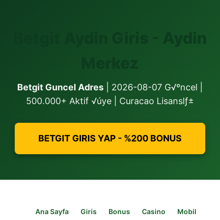
Betgit Aydin Giris - Aydin
Merkez
Betgit Guncel Adres
| 2026-08-07 G√ºncel |
500.000+ Aktif √úye | Curacao Lisanslƒ±
BETGIT GIRIS YAP - %200 BONUS
Ana Sayfa
Giris
Bonus
Casino
Mobil