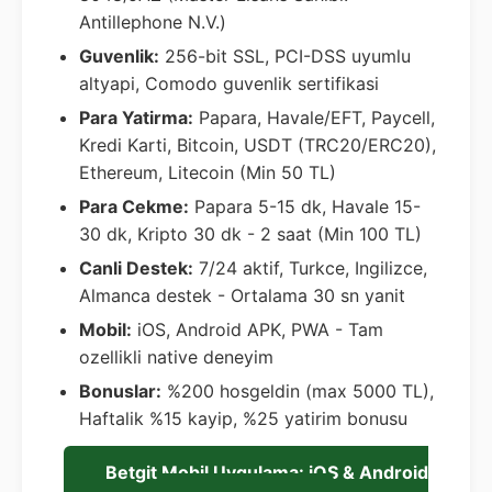
Antillephone N.V.)
Guvenlik:
256-bit SSL, PCI-DSS uyumlu
altyapi, Comodo guvenlik sertifikasi
Para Yatirma:
Papara, Havale/EFT, Paycell,
Kredi Karti, Bitcoin, USDT (TRC20/ERC20),
Ethereum, Litecoin (Min 50 TL)
Para Cekme:
Papara 5-15 dk, Havale 15-
30 dk, Kripto 30 dk - 2 saat (Min 100 TL)
Canli Destek:
7/24 aktif, Turkce, Ingilizce,
Almanca destek - Ortalama 30 sn yanit
Mobil:
iOS, Android APK, PWA - Tam
ozellikli native deneyim
Bonuslar:
%200 hosgeldin (max 5000 TL),
Haftalik %15 kayip, %25 yatirim bonusu
Betgit Mobil Uygulama: iOS & Android