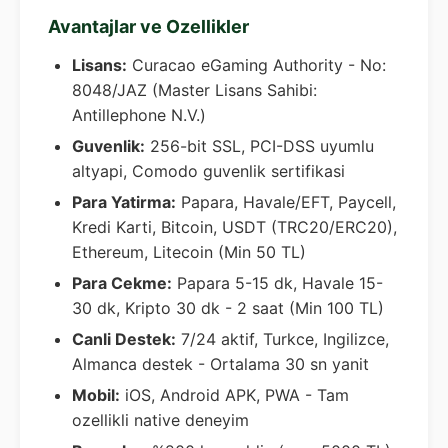
Avantajlar ve Ozellikler
Lisans:
Curacao eGaming Authority - No:
8048/JAZ (Master Lisans Sahibi:
Antillephone N.V.)
Guvenlik:
256-bit SSL, PCI-DSS uyumlu
altyapi, Comodo guvenlik sertifikasi
Para Yatirma:
Papara, Havale/EFT, Paycell,
Kredi Karti, Bitcoin, USDT (TRC20/ERC20),
Ethereum, Litecoin (Min 50 TL)
Para Cekme:
Papara 5-15 dk, Havale 15-
30 dk, Kripto 30 dk - 2 saat (Min 100 TL)
Canli Destek:
7/24 aktif, Turkce, Ingilizce,
Almanca destek - Ortalama 30 sn yanit
Mobil:
iOS, Android APK, PWA - Tam
ozellikli native deneyim