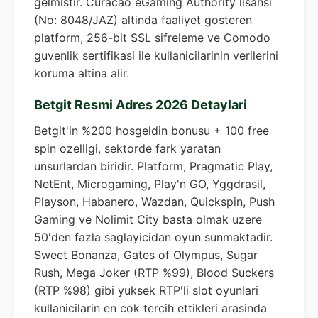
gelmistir. Curacao eGaming Authority lisansi
(No: 8048/JAZ) altinda faaliyet gosteren
platform, 256-bit SSL sifreleme ve Comodo
guvenlik sertifikasi ile kullanicilarinin verilerini
koruma altina alir.
Betgit Resmi Adres 2026 Detaylari
Betgit'in %200 hosgeldin bonusu + 100 free
spin ozelligi, sektorde fark yaratan
unsurlardan biridir. Platform, Pragmatic Play,
NetEnt, Microgaming, Play'n GO, Yggdrasil,
Playson, Habanero, Wazdan, Quickspin, Push
Gaming ve Nolimit City basta olmak uzere
50'den fazla saglayicidan oyun sunmaktadir.
Sweet Bonanza, Gates of Olympus, Sugar
Rush, Mega Joker (RTP %99), Blood Suckers
(RTP %98) gibi yuksek RTP'li slot oyunlari
kullanicilarin en cok tercih ettikleri arasinda