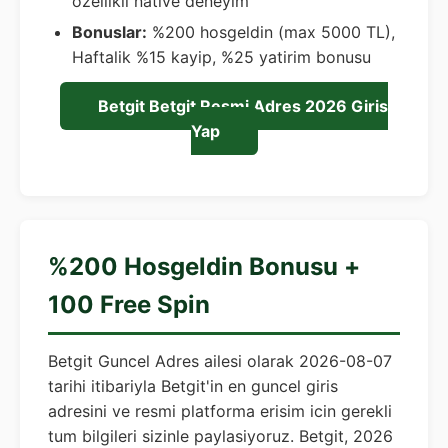
ozellikli native deneyim
Bonuslar:
%200 hosgeldin (max 5000 TL),
Haftalik %15 kayip, %25 yatirim bonusu
Betgit Betgit Resmi Adres 2026 Giris
Yap
%200 Hosgeldin Bonusu +
100 Free Spin
Betgit Guncel Adres ailesi olarak 2026-08-07
tarihi itibariyla Betgit'in en guncel giris
adresini ve resmi platforma erisim icin gerekli
tum bilgileri sizinle paylasiyoruz. Betgit, 2026