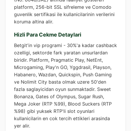
platform, 256-bit SSL sifreleme ve Comodo
guvenlik sertifikasi ile kullanicilarinin verilerini
koruma altina alir.
Hizli Para Cekme Detaylari
Betgit'in vip programi - 30%'a kadar cashback
ozelligi, sektorde fark yaratan unsurlardan
biridir. Platform, Pragmatic Play, NetEnt,
Microgaming, Play'n GO, Yggdrasil, Playson,
Habanero, Wazdan, Quickspin, Push Gaming
ve Nolimit City basta olmak uzere 50'den
fazla saglayicidan oyun sunmaktadir. Sweet
Bonanza, Gates of Olympus, Sugar Rush,
Mega Joker (RTP %99), Blood Suckers (RTP
%98) gibi yuksek RTP'li slot oyunlari
kullanicilarin en cok tercih ettikleri arasinda
yer alir.