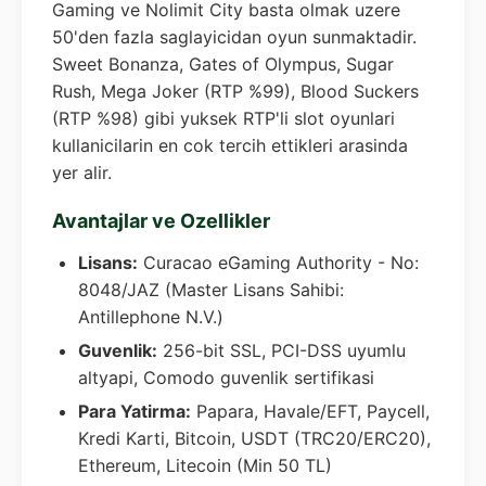
Gaming ve Nolimit City basta olmak uzere
50'den fazla saglayicidan oyun sunmaktadir.
Sweet Bonanza, Gates of Olympus, Sugar
Rush, Mega Joker (RTP %99), Blood Suckers
(RTP %98) gibi yuksek RTP'li slot oyunlari
kullanicilarin en cok tercih ettikleri arasinda
yer alir.
Avantajlar ve Ozellikler
Lisans:
Curacao eGaming Authority - No:
8048/JAZ (Master Lisans Sahibi:
Antillephone N.V.)
Guvenlik:
256-bit SSL, PCI-DSS uyumlu
altyapi, Comodo guvenlik sertifikasi
Para Yatirma:
Papara, Havale/EFT, Paycell,
Kredi Karti, Bitcoin, USDT (TRC20/ERC20),
Ethereum, Litecoin (Min 50 TL)