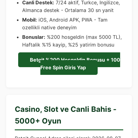
Canli Destek:
7/24 aktif, Turkce, Ingilizce,
Almanca destek - Ortalama 30 sn yanit
Mobil:
iOS, Android APK, PWA - Tam
ozellikli native deneyim
Bonuslar:
%200 hosgeldin (max 5000 TL),
Haftalik %15 kayip, %25 yatirim bonusu
Betgit %200 Hosgeldin Bonusu + 100
Free Spin Giris Yap
Casino, Slot ve Canli Bahis -
5000+ Oyun