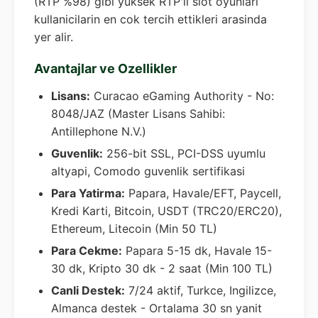
(RTP %98) gibi yuksek RTP'li slot oyunlari
kullanicilarin en cok tercih ettikleri arasinda
yer alir.
Avantajlar ve Ozellikler
Lisans:
Curacao eGaming Authority - No:
8048/JAZ (Master Lisans Sahibi:
Antillephone N.V.)
Guvenlik:
256-bit SSL, PCI-DSS uyumlu
altyapi, Comodo guvenlik sertifikasi
Para Yatirma:
Papara, Havale/EFT, Paycell,
Kredi Karti, Bitcoin, USDT (TRC20/ERC20),
Ethereum, Litecoin (Min 50 TL)
Para Cekme:
Papara 5-15 dk, Havale 15-
30 dk, Kripto 30 dk - 2 saat (Min 100 TL)
Canli Destek:
7/24 aktif, Turkce, Ingilizce,
Almanca destek - Ortalama 30 sn yanit