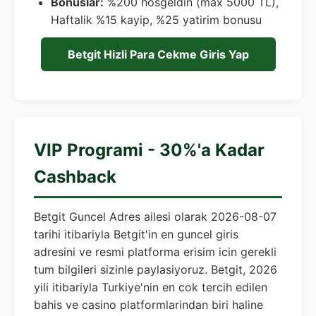
Bonuslar:
%200 hosgeldin (max 5000 TL),
Haftalik %15 kayip, %25 yatirim bonusu
Betgit Hizli Para Cekme Giris Yap
VIP Programi - 30%'a Kadar
Cashback
Betgit Guncel Adres ailesi olarak 2026-08-07
tarihi itibariyla Betgit'in en guncel giris
adresini ve resmi platforma erisim icin gerekli
tum bilgileri sizinle paylasiyoruz. Betgit, 2026
yili itibariyla Turkiye'nin en cok tercih edilen
bahis ve casino platformlarindan biri haline