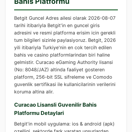
Bahis Platformu
Betgit Guncel Adres ailesi olarak 2026-08-07
tarihi itibariyla Betgit'in en guncel giris
adresini ve resmi platforma erisim icin gerekli
tum bilgileri sizinle paylasiyoruz. Betgit, 2026
yili itibariyla Turkiye'nin en cok tercih edilen
bahis ve casino platformlarindan biri haline
gelmistir. Curacao eGaming Authority lisansi
(No: 8048/JAZ) altinda faaliyet gosteren
platform, 256-bit SSL sifreleme ve Comodo
guvenlik sertifikasi ile kullanicilarinin verilerini
koruma altina alir.
Curacao Lisansli Guvenilir Bahis
Platformu Detaylari
Betgit'in mobil uygulama: ios & android (apk)
ozelligi, sektorde fark yaratan unsurlardan