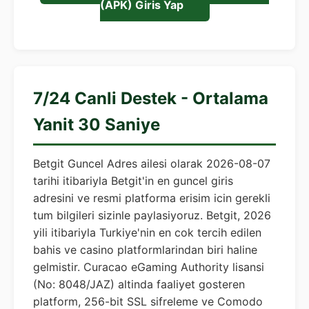
(APK) Giris Yap
7/24 Canli Destek - Ortalama
Yanit 30 Saniye
Betgit Guncel Adres ailesi olarak 2026-08-07
tarihi itibariyla Betgit'in en guncel giris
adresini ve resmi platforma erisim icin gerekli
tum bilgileri sizinle paylasiyoruz. Betgit, 2026
yili itibariyla Turkiye'nin en cok tercih edilen
bahis ve casino platformlarindan biri haline
gelmistir. Curacao eGaming Authority lisansi
(No: 8048/JAZ) altinda faaliyet gosteren
platform, 256-bit SSL sifreleme ve Comodo