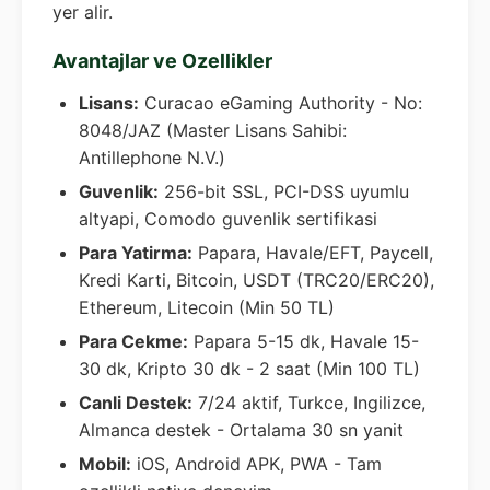
yer alir.
Avantajlar ve Ozellikler
Lisans:
Curacao eGaming Authority - No:
8048/JAZ (Master Lisans Sahibi:
Antillephone N.V.)
Guvenlik:
256-bit SSL, PCI-DSS uyumlu
altyapi, Comodo guvenlik sertifikasi
Para Yatirma:
Papara, Havale/EFT, Paycell,
Kredi Karti, Bitcoin, USDT (TRC20/ERC20),
Ethereum, Litecoin (Min 50 TL)
Para Cekme:
Papara 5-15 dk, Havale 15-
30 dk, Kripto 30 dk - 2 saat (Min 100 TL)
Canli Destek:
7/24 aktif, Turkce, Ingilizce,
Almanca destek - Ortalama 30 sn yanit
Mobil:
iOS, Android APK, PWA - Tam