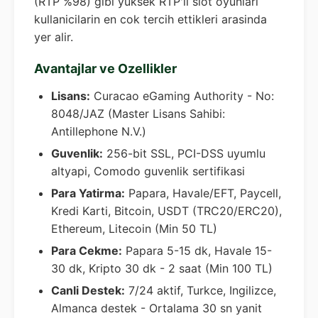
(RTP %98) gibi yuksek RTP'li slot oyunlari
kullanicilarin en cok tercih ettikleri arasinda
yer alir.
Avantajlar ve Ozellikler
Lisans:
Curacao eGaming Authority - No:
8048/JAZ (Master Lisans Sahibi:
Antillephone N.V.)
Guvenlik:
256-bit SSL, PCI-DSS uyumlu
altyapi, Comodo guvenlik sertifikasi
Para Yatirma:
Papara, Havale/EFT, Paycell,
Kredi Karti, Bitcoin, USDT (TRC20/ERC20),
Ethereum, Litecoin (Min 50 TL)
Para Cekme:
Papara 5-15 dk, Havale 15-
30 dk, Kripto 30 dk - 2 saat (Min 100 TL)
Canli Destek:
7/24 aktif, Turkce, Ingilizce,
Almanca destek - Ortalama 30 sn yanit