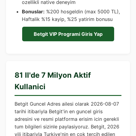
ozellikli native deneyim
Bonuslar:
%200 hosgeldin (max 5000 TL),
Haftalik %15 kayip, %25 yatirim bonusu
Betgit VIP Programi Giris Yap
81 Il'de 7 Milyon Aktif
Kullanici
Betgit Guncel Adres ailesi olarak 2026-08-07
tarihi itibariyla Betgit'in en guncel giris
adresini ve resmi platforma erisim icin gerekli
tum bilgileri sizinle paylasiyoruz. Betgit, 2026
yili itibariyla Turkiye'nin en cok tercih edilen