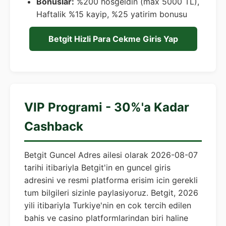
Bonuslar:
%200 hosgeldin (max 5000 TL),
Haftalik %15 kayip, %25 yatirim bonusu
Betgit Hizli Para Cekme Giris Yap
VIP Programi - 30%'a Kadar
Cashback
Betgit Guncel Adres ailesi olarak 2026-08-07
tarihi itibariyla Betgit'in en guncel giris
adresini ve resmi platforma erisim icin gerekli
tum bilgileri sizinle paylasiyoruz. Betgit, 2026
yili itibariyla Turkiye'nin en cok tercih edilen
bahis ve casino platformlarindan biri haline