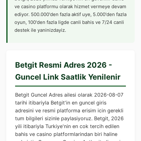
ve casino platformu olarak hizmet vermeye devam
ediyor. 500.000'den fazla aktif uye, 5.000'den fazla
oyun, 100'den fazla ligde canli bahis ve 7/24 canli
destek ile yaninizdayiz.
Betgit Resmi Adres 2026 -
Guncel Link Saatlik Yenilenir
Betgit Guncel Adres ailesi olarak 2026-08-07
tarihi itibariyla Betgit'in en guncel giris
adresini ve resmi platforma erisim icin gerekli
tum bilgileri sizinle paylasiyoruz. Betgit, 2026
yili itibariyla Turkiye'nin en cok tercih edilen
bahis ve casino platformlarindan biri haline