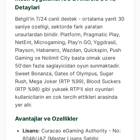
Detaylari
Betgit'in 7/24 canli destek - ortalama yanit 30
saniye ozelligi, sektorde fark yaratan
unsurlardan biridir. Platform, Pragmatic Play,
NetEnt, Microgaming, Play'n GO, Yggdrasil,
Playson, Habanero, Wazdan, Quickspin, Push
Gaming ve Nolimit City basta olmak uzere
50'den fazla saglayicidan oyun sunmaktadir.
Sweet Bonanza, Gates of Olympus, Sugar
Rush, Mega Joker (RTP %99), Blood Suckers
(RTP %98) gibi yuksek RTP'li slot oyunlari
kullanicilarin en cok tercih ettikleri arasinda
yer alir.
Avantajlar ve Ozellikler
Lisans:
Curacao eGaming Authority - No:
8048/JAZ (Master Lisans Sahibi: