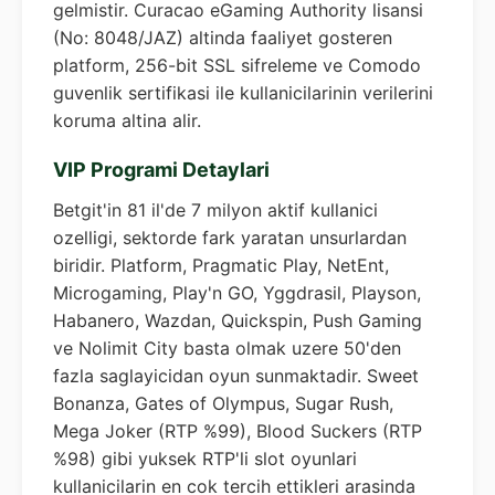
gelmistir. Curacao eGaming Authority lisansi
(No: 8048/JAZ) altinda faaliyet gosteren
platform, 256-bit SSL sifreleme ve Comodo
guvenlik sertifikasi ile kullanicilarinin verilerini
koruma altina alir.
VIP Programi Detaylari
Betgit'in 81 il'de 7 milyon aktif kullanici
ozelligi, sektorde fark yaratan unsurlardan
biridir. Platform, Pragmatic Play, NetEnt,
Microgaming, Play'n GO, Yggdrasil, Playson,
Habanero, Wazdan, Quickspin, Push Gaming
ve Nolimit City basta olmak uzere 50'den
fazla saglayicidan oyun sunmaktadir. Sweet
Bonanza, Gates of Olympus, Sugar Rush,
Mega Joker (RTP %99), Blood Suckers (RTP
%98) gibi yuksek RTP'li slot oyunlari
kullanicilarin en cok tercih ettikleri arasinda