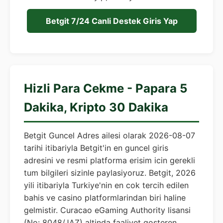
Betgit 7/24 Canli Destek Giris Yap
Hizli Para Cekme - Papara 5
Dakika, Kripto 30 Dakika
Betgit Guncel Adres ailesi olarak 2026-08-07
tarihi itibariyla Betgit'in en guncel giris
adresini ve resmi platforma erisim icin gerekli
tum bilgileri sizinle paylasiyoruz. Betgit, 2026
yili itibariyla Turkiye'nin en cok tercih edilen
bahis ve casino platformlarindan biri haline
gelmistir. Curacao eGaming Authority lisansi
(No: 8048/JAZ) altinda faaliyet gosteren