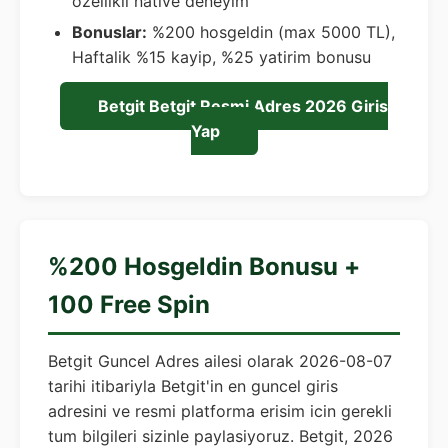
ozellikli native deneyim
Bonuslar:
%200 hosgeldin (max 5000 TL),
Haftalik %15 kayip, %25 yatirim bonusu
Betgit Betgit Resmi Adres 2026 Giris
Yap
%200 Hosgeldin Bonusu +
100 Free Spin
Betgit Guncel Adres ailesi olarak 2026-08-07
tarihi itibariyla Betgit'in en guncel giris
adresini ve resmi platforma erisim icin gerekli
tum bilgileri sizinle paylasiyoruz. Betgit, 2026