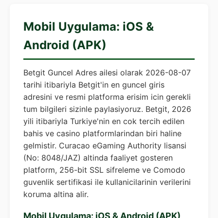
Mobil Uygulama: iOS &
Android (APK)
Betgit Guncel Adres ailesi olarak 2026-08-07
tarihi itibariyla Betgit'in en guncel giris
adresini ve resmi platforma erisim icin gerekli
tum bilgileri sizinle paylasiyoruz. Betgit, 2026
yili itibariyla Turkiye'nin en cok tercih edilen
bahis ve casino platformlarindan biri haline
gelmistir. Curacao eGaming Authority lisansi
(No: 8048/JAZ) altinda faaliyet gosteren
platform, 256-bit SSL sifreleme ve Comodo
guvenlik sertifikasi ile kullanicilarinin verilerini
koruma altina alir.
Mobil Uygulama: iOS & Android (APK)